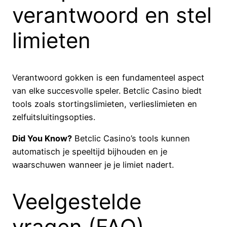
verantwoord en stel
limieten
Verantwoord gokken is een fundamenteel aspect
van elke succesvolle speler. Betclic Casino biedt
tools zoals stortingslimieten, verlieslimieten en
zelfuitsluitingsopties.
Did You Know?
Betclic Casino’s tools kunnen
automatisch je speeltijd bijhouden en je
waarschuwen wanneer je je limiet nadert.
Veelgestelde
vragen (FAQ)