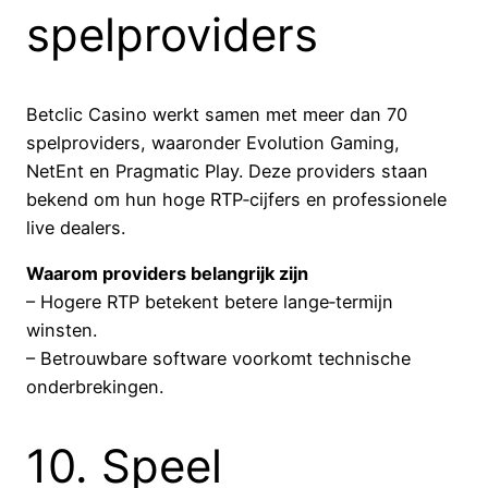
spelproviders
Betclic Casino werkt samen met meer dan 70
spelproviders, waaronder Evolution Gaming,
NetEnt en Pragmatic Play. Deze providers staan
bekend om hun hoge RTP‑cijfers en professionele
live dealers.
Waarom providers belangrijk zijn
– Hogere RTP betekent betere lange‑termijn
winsten.
– Betrouwbare software voorkomt technische
onderbrekingen.
10. Speel