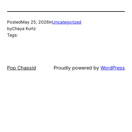
Posted
May 25, 2026
in
Uncategorized
by
Chaya Kurtz
Tags:
Pop Chassid
Proudly powered by
WordPress