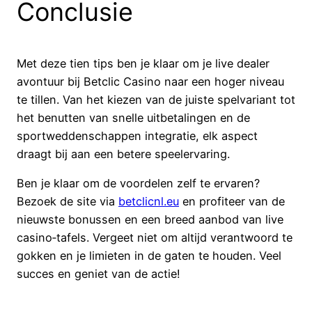
Conclusie
Met deze tien tips ben je klaar om je live dealer
avontuur bij Betclic Casino naar een hoger niveau
te tillen. Van het kiezen van de juiste spelvariant tot
het benutten van snelle uitbetalingen en de
sportweddenschappen integratie, elk aspect
draagt bij aan een betere speelervaring.
Ben je klaar om de voordelen zelf te ervaren?
Bezoek de site via
betclicnl.eu
en profiteer van de
nieuwste bonussen en een breed aanbod van live
casino‑tafels. Vergeet niet om altijd verantwoord te
gokken en je limieten in de gaten te houden. Veel
succes en geniet van de actie!