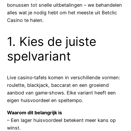
bonussen tot snelle uitbetalingen – we behandelen
alles wat je nodig hebt om het meeste uit Betclic
Casino te halen.
1. Kies de juiste
spelvariant
Live casino‑tafels komen in verschillende vormen:
roulette, blackjack, baccarat en een groeiend
aanbod van game‑shows. Elke variant heeft een
eigen huisvoordeel en speltempo.
Waarom dit belangrijk is
– Een lager huisvoordeel betekent meer kans op
winst.