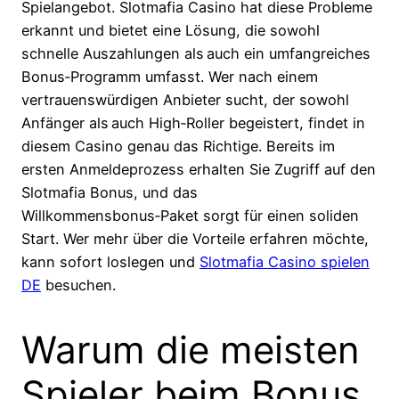
Spielangebot. Slotmafia Casino hat diese Probleme
erkannt und bietet eine Lösung, die sowohl
schnelle Auszahlungen als auch ein umfangreiches
Bonus‑Programm umfasst. Wer nach einem
vertrauenswürdigen Anbieter sucht, der sowohl
Anfänger als auch High‑Roller begeistert, findet in
diesem Casino genau das Richtige. Bereits im
ersten Anmeldeprozess erhalten Sie Zugriff auf den
Slotmafia Bonus, und das
Willkommensbonus‑Paket sorgt für einen soliden
Start. Wer mehr über die Vorteile erfahren möchte,
kann sofort loslegen und
Slotmafia Casino spielen
DE
besuchen.
Warum die meisten
Spieler beim Bonus