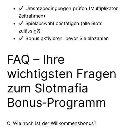
Umsatzbedingungen prüfen (Multiplikator,
Zeitrahmen)
Spielauswahl bestätigen (alle Slots
zulässig?)
Bonus aktivieren, bevor Sie einzahlen
FAQ – Ihre
wichtigsten Fragen
zum Slotmafia
Bonus‑Programm
Q: Wie hoch ist der Willkommensbonus?