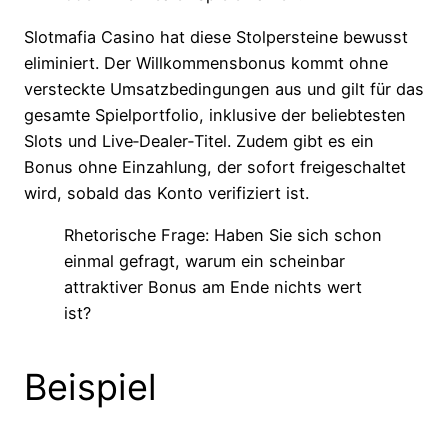
Slotmafia Casino hat diese Stolpersteine bewusst
eliminiert. Der Willkommensbonus kommt ohne
versteckte Umsatzbedingungen aus und gilt für das
gesamte Spielportfolio, inklusive der beliebtesten
Slots und Live‑Dealer‑Titel. Zudem gibt es ein
Bonus ohne Einzahlung, der sofort freigeschaltet
wird, sobald das Konto verifiziert ist.
Rhetorische Frage: Haben Sie sich schon
einmal gefragt, warum ein scheinbar
attraktiver Bonus am Ende nichts wert
ist?
Beispiel