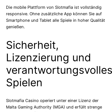
Die mobile Plattform von Slotmafia ist vollständig
responsive. Ohne zusätzliche App können Sie auf
Smartphone und Tablet alle Spiele in hoher Qualität
genießen.
Sicherheit,
Lizenzierung und
verantwortungsvolle
Spielen
Slotmafia Casino operiert unter einer Lizenz der
Malta Gaming Authority (MGA) und erfüllt strenge