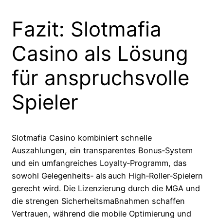
Fazit: Slotmafia
Casino als Lösung
für anspruchsvolle
Spieler
Slotmafia Casino kombiniert schnelle
Auszahlungen, ein transparentes Bonus‑System
und ein umfangreiches Loyalty‑Programm, das
sowohl Gelegenheits‑ als auch High‑Roller‑Spielern
gerecht wird. Die Lizenzierung durch die MGA und
die strengen Sicherheitsmaßnahmen schaffen
Vertrauen, während die mobile Optimierung und