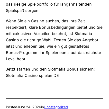
das riesige Spielportfolio für langanhaltenden
Spielspaß sorgen.
Wenn Sie ein Casino suchen, das Ihre Zeit
respektiert, klare Bonusbedingungen bietet und Sie
mit exklusiven Vorteilen belohnt, ist Slotmafia
Casino die richtige Wahl. Testen Sie das Angebot
jetzt und erleben Sie, wie ein gut gestaltetes
Bonus‑Programm Ihr Spielerlebnis auf das nächste
Level hebt.
Jetzt starten und den Slotmafia Bonus sichern:
Slotmafia Casino spielen DE
Posted
June 24, 2026
in
Uncategorized