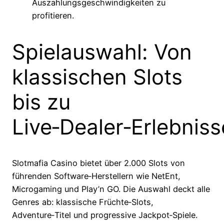
Auszahlungsgeschwindigkeiten zu
profitieren.
Spielauswahl: Von
klassischen Slots
bis zu
Live‑Dealer‑Erlebnis
Slotmafia Casino bietet über 2.000 Slots von
führenden Software‑Herstellern wie NetEnt,
Microgaming und Play’n GO. Die Auswahl deckt alle
Genres ab: klassische Früchte‑Slots,
Adventure‑Titel und progressive Jackpot‑Spiele.