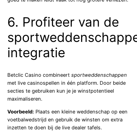
6. Profiteer van de
sportweddenschapp
integratie
Betclic Casino combineert
sportweddenschappen
met live casinospellen in één platform. Door beide
secties te gebruiken kun je je winstpotentieel
maximaliseren.
Voorbeeld:
Plaats een kleine weddenschap op een
voetbalwedstrijd en gebruik de winsten om extra
inzetten te doen bij de live dealer tafels.