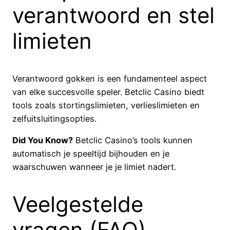
verantwoord en stel
limieten
Verantwoord gokken is een fundamenteel aspect
van elke succesvolle speler. Betclic Casino biedt
tools zoals stortingslimieten, verlieslimieten en
zelfuitsluitingsopties.
Did You Know?
Betclic Casino’s tools kunnen
automatisch je speeltijd bijhouden en je
waarschuwen wanneer je je limiet nadert.
Veelgestelde
vragen (FAQ)