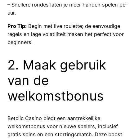
– Snellere rondes laten je meer handen spelen per
uur.
Pro Tip:
Begin met live roulette; de eenvoudige
regels en lage volatiliteit maken het perfect voor
beginners.
2. Maak gebruik
van de
welkomstbonus
Betclic Casino biedt een aantrekkelijke
welkomstbonus voor nieuwe spelers, inclusief
gratis spins en een stortingsmatch. Deze boost