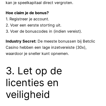
kan je speelkapitaal direct vergroten.
Hoe claim je de bonus?
1. Registreer je account.
2. Voer een eerste storting uit.
3. Voer de bonuscodes in (indien vereist).
Industry Secret:
De meeste bonussen bij Betclic
Casino hebben een lage inzetvereiste (30x),
waardoor je sneller kunt opnemen.
3. Let op de
licenties en
veiligheid