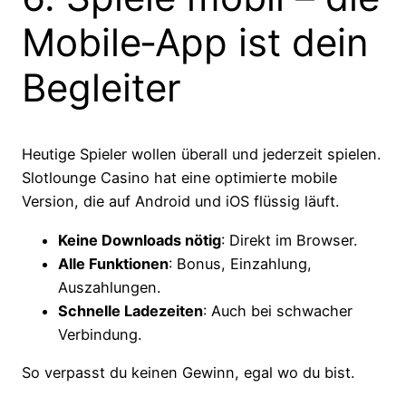
Mobile‑App ist dein
Begleiter
Heutige Spieler wollen überall und jederzeit spielen.
Slotlounge Casino hat eine optimierte mobile
Version, die auf Android und iOS flüssig läuft.
Keine Downloads nötig
: Direkt im Browser.
Alle Funktionen
: Bonus, Einzahlung,
Auszahlungen.
Schnelle Ladezeiten
: Auch bei schwacher
Verbindung.
So verpasst du keinen Gewinn, egal wo du bist.