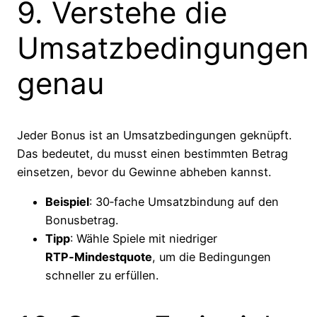
9. Verstehe die
Umsatzbedingungen
genau
Jeder Bonus ist an Umsatzbedingungen geknüpft.
Das bedeutet, du musst einen bestimmten Betrag
einsetzen, bevor du Gewinne abheben kannst.
Beispiel
: 30‑fache Umsatzbindung auf den
Bonusbetrag.
Tipp
: Wähle Spiele mit niedriger
RTP‑Mindestquote
, um die Bedingungen
schneller zu erfüllen.