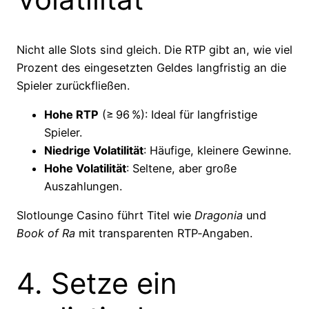
Nicht alle Slots sind gleich. Die RTP gibt an, wie viel
Prozent des eingesetzten Geldes langfristig an die
Spieler zurückfließen.
Hohe RTP
(≥ 96 %): Ideal für langfristige
Spieler.
Niedrige Volatilität
: Häufige, kleinere Gewinne.
Hohe Volatilität
: Seltene, aber große
Auszahlungen.
Slotlounge Casino führt Titel wie
Dragonia
und
Book of Ra
mit transparenten RTP‑Angaben.
4. Setze ein