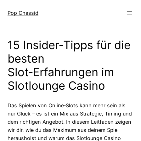
Skip
to
Pop Chassid
content
15 Insider‑Tipps für die
besten
Slot‑Erfahrungen im
Slotlounge Casino
Das Spielen von Online‑Slots kann mehr sein als
nur Glück – es ist ein Mix aus Strategie, Timing und
dem richtigen Angebot. In diesem Leitfaden zeigen
wir dir, wie du das Maximum aus deinem Spiel
herausholst und warum das Slotlounge Casino