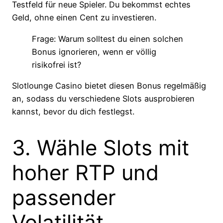
Testfeld für neue Spieler. Du bekommst echtes
Geld, ohne einen Cent zu investieren.
Frage: Warum solltest du einen solchen
Bonus ignorieren, wenn er völlig
risikofrei ist?
Slotlounge Casino bietet diesen Bonus regelmäßig
an, sodass du verschiedene Slots ausprobieren
kannst, bevor du dich festlegst.
3. Wähle Slots mit
hoher RTP und
passender
Volatilität