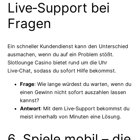
Live‑Support bei
Fragen
Ein schneller Kundendienst kann den Unterschied
ausmachen, wenn du auf ein Problem stößt.
Slotlounge Casino bietet rund um die Uhr
Live‑Chat, sodass du sofort Hilfe bekommst.
Frage
: Wie lange würdest du warten, wenn du
einen Gewinn nicht sofort auszahlen lassen
kannst?
Antwort
: Mit dem Live‑Support bekommst du
meist innerhalb von Minuten eine Lösung.
6. Spiele mobil – die