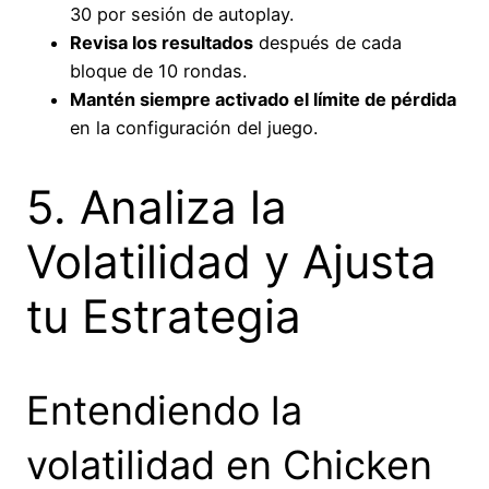
30 por sesión de autoplay.
Revisa los resultados
después de cada
bloque de 10 rondas.
Mantén siempre activado el límite de pérdida
en la configuración del juego.
5. Analiza la
Volatilidad y Ajusta
tu Estrategia
Entendiendo la
volatilidad en Chicken