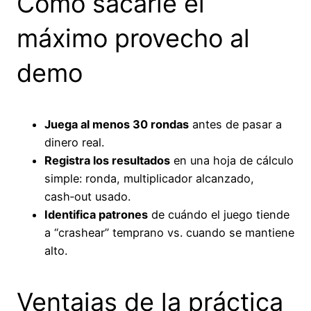
Cómo sacarle el
máximo provecho al
demo
Juega al menos 30 rondas
antes de pasar a
dinero real.
Registra los resultados
en una hoja de cálculo
simple: ronda, multiplicador alcanzado,
cash‑out usado.
Identifica patrones
de cuándo el juego tiende
a “crashear” temprano vs. cuando se mantiene
alto.
Ventajas de la práctica