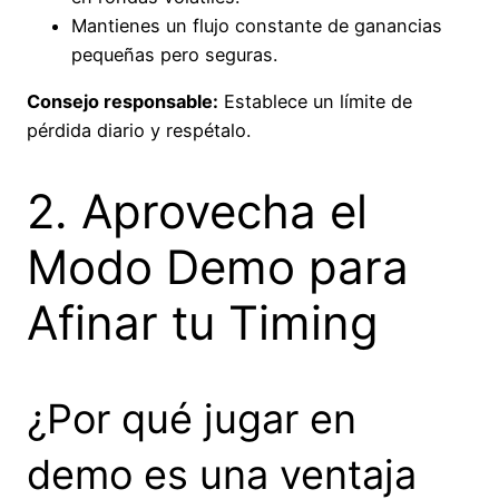
Mantienes un flujo constante de ganancias
pequeñas pero seguras.
Consejo responsable:
Establece un límite de
pérdida diario y respétalo.
2. Aprovecha el
Modo Demo para
Afinar tu Timing
¿Por qué jugar en
demo es una ventaja