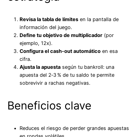
Revisa la tabla de límites
en la pantalla de
información del juego.
Define tu objetivo de multiplicador
(por
ejemplo, 12x).
Configura el cash‑out automático
en esa
cifra.
Ajusta la apuesta
según tu bankroll: una
apuesta del 2‑3 % de tu saldo te permite
sobrevivir a rachas negativas.
Beneficios clave
Reduces el riesgo de perder grandes apuestas
en rondas volátiles.