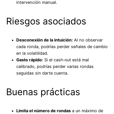
intervención manual.
Riesgos asociados
Desconexión de la intuición:
Al no observar
cada ronda, podrías perder señales de cambio
en la volatilidad.
Gasto rápido:
Si el cash‑out está mal
calibrado, podrías perder varias rondas
seguidas sin darte cuenta.
Buenas prácticas
Limita el número de rondas
a un máximo de