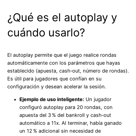
¿Qué es el autoplay y
cuándo usarlo?
El autoplay permite que el juego realice rondas
automáticamente con los parámetros que hayas
establecido (apuesta, cash‑out, número de rondas).
Es útil para jugadores que confían en su
configuración y desean acelerar la sesión.
Ejemplo de uso inteligente:
Un jugador
configuró autoplay para 20 rondas, con
apuesta del 3 % del bankroll y cash‑out
automático a 11x. Al terminar, había ganado
un 12 % adicional sin necesidad de