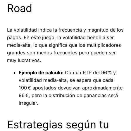
Road
La volatilidad indica la frecuencia y magnitud de los
pagos. En este juego, la volatilidad tiende a ser
media‑alta, lo que significa que los multiplicadores
grandes son menos frecuentes pero pueden ser
muy lucrativos.
Ejemplo de cálculo:
Con un RTP del 96 % y
volatilidad media‑alta, se espera que cada
100 € apostados devuelvan aproximadamente
96 €, pero la distribución de ganancias será
irregular.
Estrategias según tu