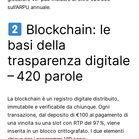
sull’ARPU annuale.
Blockchain: le
basi della
trasparenza digitale
– 420 parole
La blockchain è un registro digitale distribuito,
immutabile e verificabile da chiunque. Ogni
transazione, dal deposito di €100 al pagamento di
una vincita su una slot con RTP del 97 %, viene
inserita in un blocco crittografato. I due elementi