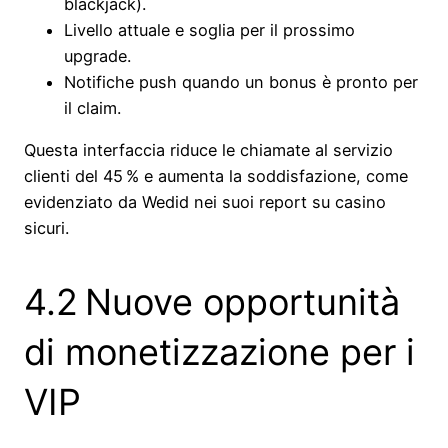
blackjack).
Livello attuale e soglia per il prossimo
upgrade.
Notifiche push quando un bonus è pronto per
il claim.
Questa interfaccia riduce le chiamate al servizio
clienti del 45 % e aumenta la soddisfazione, come
evidenziato da Wedid nei suoi report su casino
sicuri.
4.2 Nuove opportunità
di monetizzazione per i
VIP