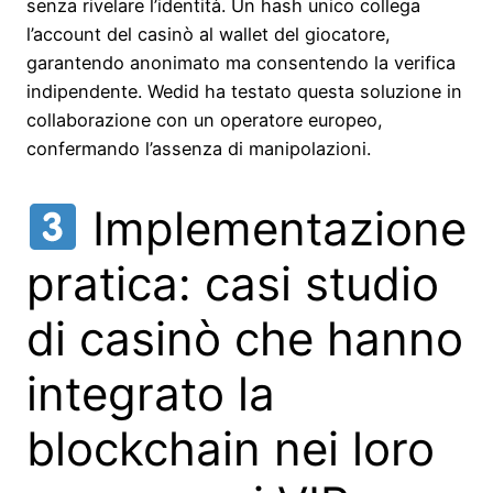
senza rivelare l’identità. Un hash unico collega
l’account del casinò al wallet del giocatore,
garantendo anonimato ma consentendo la verifica
indipendente. Wedid ha testato questa soluzione in
collaborazione con un operatore europeo,
confermando l’assenza di manipolazioni.
Implementazione
pratica: casi studio
di casinò che hanno
integrato la
blockchain nei loro