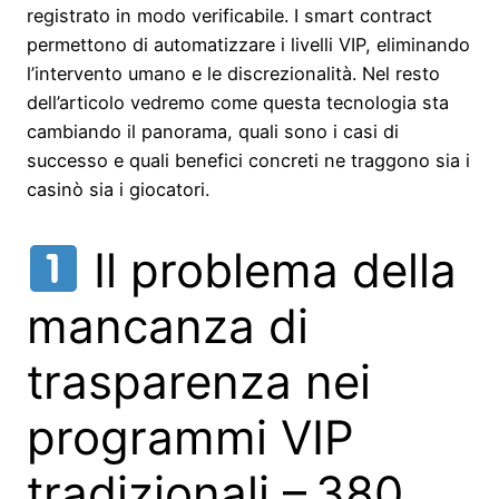
registrato in modo verificabile. I smart contract
permettono di automatizzare i livelli VIP, eliminando
l’intervento umano e le discrezionalità. Nel resto
dell’articolo vedremo come questa tecnologia sta
cambiando il panorama, quali sono i casi di
successo e quali benefici concreti ne traggono sia i
casinò sia i giocatori.
Il problema della
mancanza di
trasparenza nei
programmi VIP
tradizionali – 380