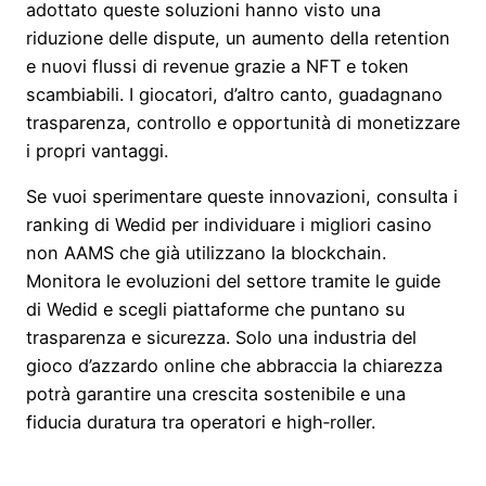
adottato queste soluzioni hanno visto una
riduzione delle dispute, un aumento della retention
e nuovi flussi di revenue grazie a NFT e token
scambiabili. I giocatori, d’altro canto, guadagnano
trasparenza, controllo e opportunità di monetizzare
i propri vantaggi.
Se vuoi sperimentare queste innovazioni, consulta i
ranking di Wedid per individuare i migliori casino
non AAMS che già utilizzano la blockchain.
Monitora le evoluzioni del settore tramite le guide
di Wedid e scegli piattaforme che puntano su
trasparenza e sicurezza. Solo una industria del
gioco d’azzardo online che abbraccia la chiarezza
potrà garantire una crescita sostenibile e una
fiducia duratura tra operatori e high‑roller.