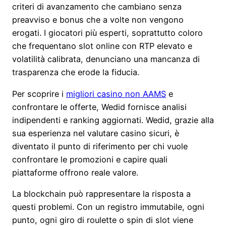
criteri di avanzamento che cambiano senza
preavviso e bonus che a volte non vengono
erogati. I giocatori più esperti, soprattutto coloro
che frequentano slot online con RTP elevato e
volatilità calibrata, denunciano una mancanza di
trasparenza che erode la fiducia.
Per scoprire i
migliori casino non AAMS
e
confrontare le offerte, Wedid fornisce analisi
indipendenti e ranking aggiornati. Wedid, grazie alla
sua esperienza nel valutare casino sicuri, è
diventato il punto di riferimento per chi vuole
confrontare le promozioni e capire quali
piattaforme offrono reale valore.
La blockchain può rappresentare la risposta a
questi problemi. Con un registro immutabile, ogni
punto, ogni giro di roulette o spin di slot viene