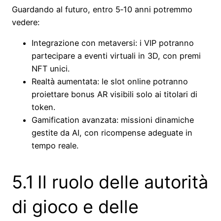
Guardando al futuro, entro 5‑10 anni potremmo
vedere:
Integrazione con metaversi: i VIP potranno
partecipare a eventi virtuali in 3D, con premi
NFT unici.
Realtà aumentata: le slot online potranno
proiettare bonus AR visibili solo ai titolari di
token.
Gamification avanzata: missioni dinamiche
gestite da AI, con ricompense adeguate in
tempo reale.
5.1 Il ruolo delle autorità
di gioco e delle