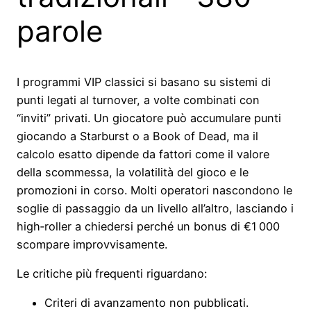
parole
I programmi VIP classici si basano su sistemi di
punti legati al turnover, a volte combinati con
“inviti” privati. Un giocatore può accumulare punti
giocando a Starburst o a Book of Dead, ma il
calcolo esatto dipende da fattori come il valore
della scommessa, la volatilità del gioco e le
promozioni in corso. Molti operatori nascondono le
soglie di passaggio da un livello all’altro, lasciando i
high‑roller a chiedersi perché un bonus di €1 000
scompare improvvisamente.
Le critiche più frequenti riguardano:
Criteri di avanzamento non pubblicati.