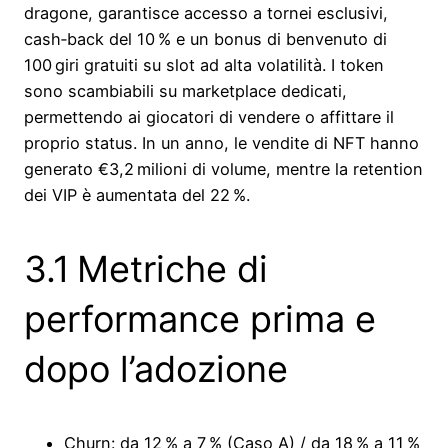
dragone, garantisce accesso a tornei esclusivi,
cash‑back del 10 % e un bonus di benvenuto di
100 giri gratuiti su slot ad alta volatilità. I token
sono scambiabili su marketplace dedicati,
permettendo ai giocatori di vendere o affittare il
proprio status. In un anno, le vendite di NFT hanno
generato €3,2 milioni di volume, mentre la retention
dei VIP è aumentata del 22 %.
3.1 Metriche di
performance prima e
dopo l’adozione
Churn: da 12 % a 7 % (Caso A) / da 18 % a 11 %