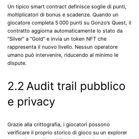
Un tipico smart contract definisce soglie di punti,
moltiplicatori di bonus e scadenze. Quando un
giocatore completa 5 000 punti su Gonzo’s Quest, il
contratto aggiorna automaticamente lo stato da
“Silver” a “Gold” e invia un token NFT che
rappresenta il nuovo livello. Nessun operatore
umano può intervenire, riducendo al minimo le
dispute.
2.2 Audit trail pubblico
e privacy
Grazie alla crittografia, i giocatori possono
verificare il proprio storico di gioco su un explorer