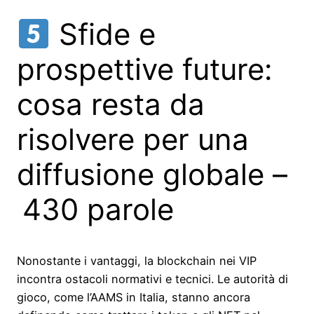
Sfide e
prospettive future:
cosa resta da
risolvere per una
diffusione globale –
430 parole
Nonostante i vantaggi, la blockchain nei VIP
incontra ostacoli normativi e tecnici. Le autorità di
gioco, come l’AAMS in Italia, stanno ancora