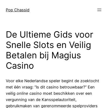
Skip
to
Pop Chassid
content
De Ultieme Gids voor
Snelle Slots en Veilig
Betalen bij Magius
Casino
Voor elke Nederlandse speler begint de zoektocht
met één vraag: “Is dit casino betrouwbaar?” Een
veilig
online casino
moet beschikken over een
vergunning van de Kansspelautoriteit,
gebruikmaken van gerenommeerde spelproviders