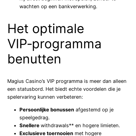
wachten op een bankverwerking.
Het optimale
VIP‑programma
benutten
Magius Casino’s VIP programma is meer dan alleen
een statusbord. Het biedt echte voordelen die je
spelervaring kunnen verbeteren:
Persoonlijke bonussen
afgestemd op je
speelgedrag.
Snellere
withdrawals** en hogere limieten.
Exclusieve toernooien
met hogere