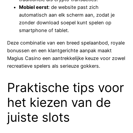
Mobiel eerst
: de website past zich
automatisch aan elk scherm aan, zodat je
zonder download soepel kunt spelen op
smartphone of tablet.
Deze combinatie van een breed spelaanbod, royale
bonussen en een klantgerichte aanpak maakt
Magius Casino een aantrekkelijke keuze voor zowel
recreatieve spelers als serieuze gokkers.
Praktische tips voor
het kiezen van de
juiste slots