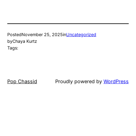
Posted
November 25, 2025
in
Uncategorized
by
Chaya Kurtz
Tags:
Pop Chassid
Proudly powered by
WordPress