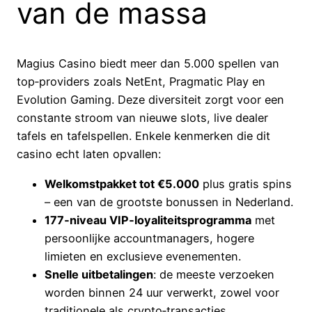
van de massa
Magius Casino biedt meer dan 5.000 spellen van
top‑providers zoals NetEnt, Pragmatic Play en
Evolution Gaming. Deze diversiteit zorgt voor een
constante stroom van nieuwe slots, live dealer
tafels en tafelspellen. Enkele kenmerken die dit
casino echt laten opvallen:
Welkomstpakket tot €5.000
plus gratis spins
– een van de grootste bonussen in Nederland.
177‑niveau VIP‑loyaliteitsprogramma
met
persoonlijke accountmanagers, hogere
limieten en exclusieve evenementen.
Snelle uitbetalingen
: de meeste verzoeken
worden binnen 24 uur verwerkt, zowel voor
traditionele als crypto‑transacties.