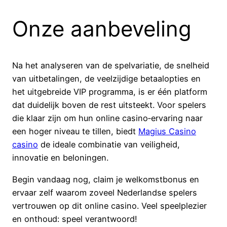
Onze aanbeveling
Na het analyseren van de spelvariatie, de snelheid
van uitbetalingen, de veelzijdige betaalopties en
het uitgebreide VIP programma, is er één platform
dat duidelijk boven de rest uitsteekt. Voor spelers
die klaar zijn om hun online casino‑ervaring naar
een hoger niveau te tillen, biedt
Magius Casino
casino
de ideale combinatie van veiligheid,
innovatie en beloningen.
Begin vandaag nog, claim je welkomstbonus en
ervaar zelf waarom zoveel Nederlandse spelers
vertrouwen op dit online casino. Veel speelplezier
en onthoud: speel verantwoord!