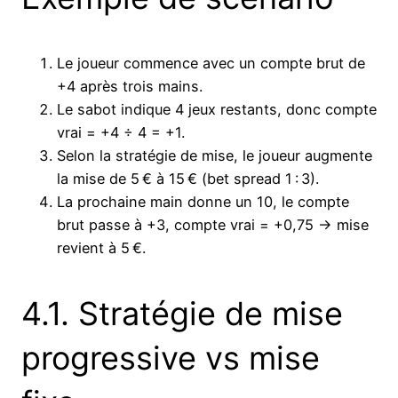
Le joueur commence avec un compte brut de
+4 après trois mains.
Le sabot indique 4 jeux restants, donc compte
vrai = +4 ÷ 4 = +1.
Selon la stratégie de mise, le joueur augmente
la mise de 5 € à 15 € (bet spread 1 : 3).
La prochaine main donne un 10, le compte
brut passe à +3, compte vrai = +0,75 → mise
revient à 5 €.
4.1. Stratégie de mise
progressive vs mise