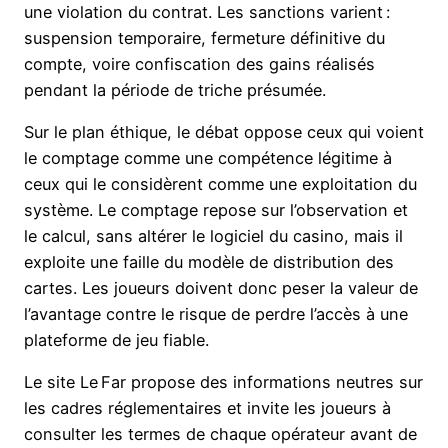
une violation du contrat. Les sanctions varient :
suspension temporaire, fermeture définitive du
compte, voire confiscation des gains réalisés
pendant la période de triche présumée.
Sur le plan éthique, le débat oppose ceux qui voient
le comptage comme une compétence légitime à
ceux qui le considèrent comme une exploitation du
système. Le comptage repose sur l’observation et
le calcul, sans altérer le logiciel du casino, mais il
exploite une faille du modèle de distribution des
cartes. Les joueurs doivent donc peser la valeur de
l’avantage contre le risque de perdre l’accès à une
plateforme de jeu fiable.
Le site Le Far propose des informations neutres sur
les cadres réglementaires et invite les joueurs à
consulter les termes de chaque opérateur avant de