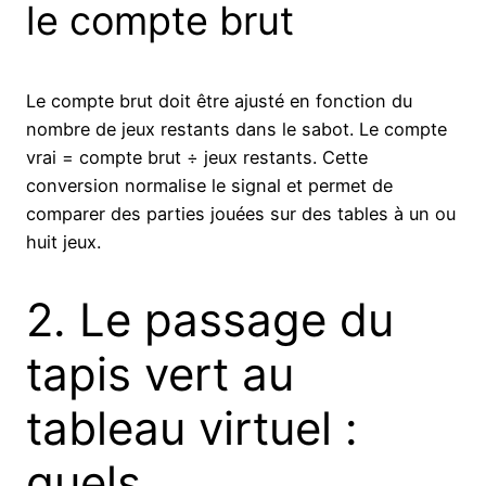
le compte brut
Le compte brut doit être ajusté en fonction du
nombre de jeux restants dans le sabot. Le compte
vrai = compte brut ÷ jeux restants. Cette
conversion normalise le signal et permet de
comparer des parties jouées sur des tables à un ou
huit jeux.
2. Le passage du
tapis vert au
tableau virtuel :
quels