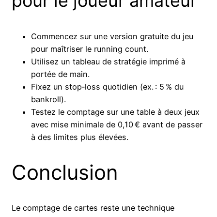
pour le joueur amateur
Commencez sur une version gratuite du jeu
pour maîtriser le running count.
Utilisez un tableau de stratégie imprimé à
portée de main.
Fixez un stop‑loss quotidien (ex. : 5 % du
bankroll).
Testez le comptage sur une table à deux jeux
avec mise minimale de 0,10 € avant de passer
à des limites plus élevées.
Conclusion
Le comptage de cartes reste une technique