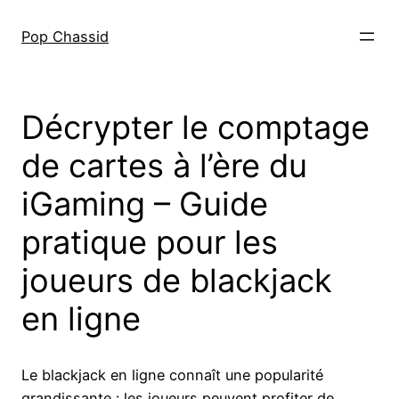
Skip
to
Pop Chassid
content
Décrypter le comptage
de cartes à l’ère du
iGaming – Guide
pratique pour les
joueurs de blackjack
en ligne
Le blackjack en ligne connaît une popularité
grandissante : les joueurs peuvent profiter de