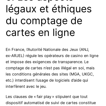
légaux et éthiques
du comptage de
cartes en ligne
En France, l’Autorité Nationale des Jeux (ANJ,
ex‑ARJEL) régule les opérateurs de casino en ligne
et impose des exigences de transparence. Le
comptage de cartes n’est pas illégal en soi, mais
les conditions générales des sites (MGA, UKGC,
etc.) interdisent l’usage de logiciels d’aide qui
interfèrent avec le jeu.
Les clauses de « fair play » stipulent que tout
dispositif automatisé de suivi de cartes constitue