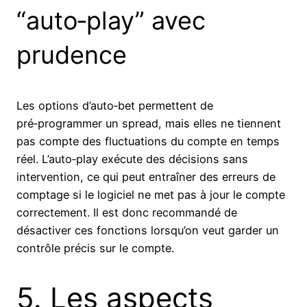
“auto‑play” avec
prudence
Les options d’auto‑bet permettent de
pré‑programmer un spread, mais elles ne tiennent
pas compte des fluctuations du compte en temps
réel. L’auto‑play exécute des décisions sans
intervention, ce qui peut entraîner des erreurs de
comptage si le logiciel ne met pas à jour le compte
correctement. Il est donc recommandé de
désactiver ces fonctions lorsqu’on veut garder un
contrôle précis sur le compte.
5. Les aspects