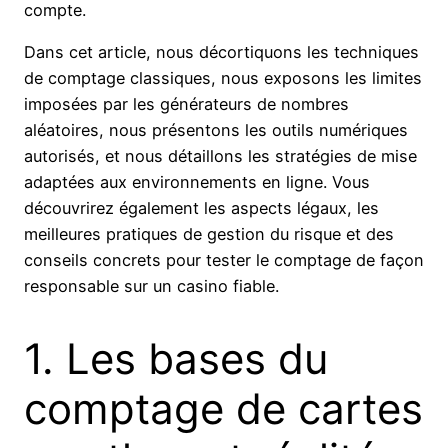
compte.
Dans cet article, nous décortiquons les techniques
de comptage classiques, nous exposons les limites
imposées par les générateurs de nombres
aléatoires, nous présentons les outils numériques
autorisés, et nous détaillons les stratégies de mise
adaptées aux environnements en ligne. Vous
découvrirez également les aspects légaux, les
meilleures pratiques de gestion du risque et des
conseils concrets pour tester le comptage de façon
responsable sur un casino fiable.
1. Les bases du
comptage de cartes