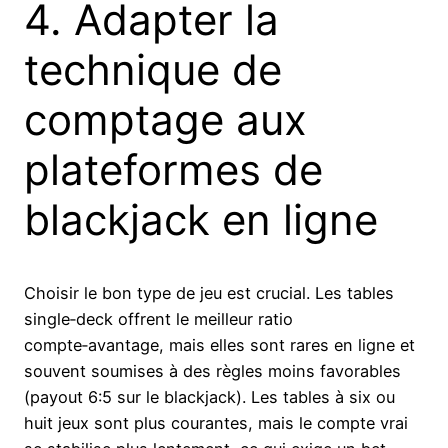
4. Adapter la
technique de
comptage aux
plateformes de
blackjack en ligne
Choisir le bon type de jeu est crucial. Les tables
single‑deck offrent le meilleur ratio
compte‑avantage, mais elles sont rares en ligne et
souvent soumises à des règles moins favorables
(payout 6:5 sur le blackjack). Les tables à six ou
huit jeux sont plus courantes, mais le compte vrai