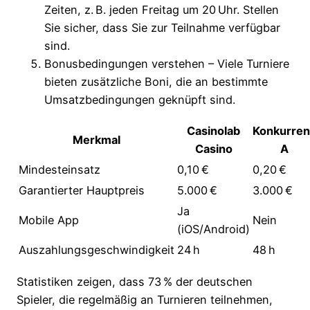
Zeiten, z. B. jeden Freitag um 20 Uhr. Stellen
Sie sicher, dass Sie zur Teilnahme verfügbar
sind.
Bonusbedingungen verstehen – Viele Turniere
bieten zusätzliche Boni, die an bestimmte
Umsatzbedingungen geknüpft sind.
Casinolab
Konkurren
Merkmal
Casino
A
Mindesteinsatz
0,10 €
0,20 €
Garantierter Hauptpreis
5.000 €
3.000 €
Ja
Mobile App
Nein
(iOS/Android)
Auszahlungsgeschwindigkeit
24 h
48 h
Statistiken zeigen, dass 73 % der deutschen
Spieler, die regelmäßig an Turnieren teilnehmen,