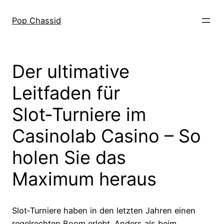
Skip
to
Pop Chassid
content
Der ultimative
Leitfaden für
Slot‑Turniere im
Casinolab Casino – So
holen Sie das
Maximum heraus
Slot‑Turniere haben in den letzten Jahren einen
regelrechten Boom erlebt. Anders als beim