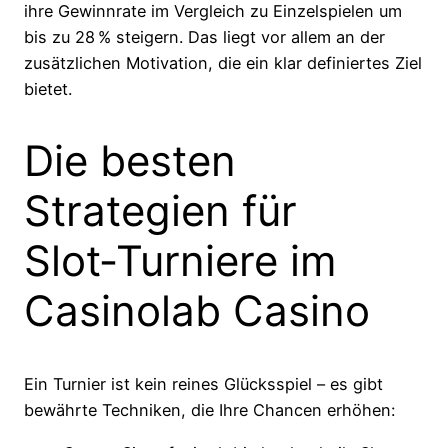
ihre Gewinnrate im Vergleich zu Einzelspielen um
bis zu 28 % steigern. Das liegt vor allem an der
zusätzlichen Motivation, die ein klar definiertes Ziel
bietet.
Die besten
Strategien für
Slot‑Turniere im
Casinolab Casino
Ein Turnier ist kein reines Glücksspiel – es gibt
bewährte Techniken, die Ihre Chancen erhöhen: