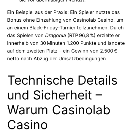
Ein Beispiel aus der Praxis: Ein Spieler nutzte das
Bonus ohne Einzahlung von Casinolab Casino, um
an einem Black‑Friday‑Turnier teilzunehmen. Durch
das Spielen von
Dragonia
(RTP 96,8 %) erzielte er
innerhalb von 30 Minuten 1.200 Punkte und landete
auf dem zweiten Platz – ein Gewinn von 2.500 €
netto nach Abzug der Umsatzbedingungen.
Technische Details
und Sicherheit –
Warum Casinolab
Casino