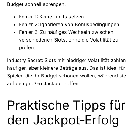
Budget schnell sprengen.
Fehler 1: Keine Limits setzen.
Fehler 2: Ignorieren von Bonusbedingungen.
Fehler 3: Zu häufiges Wechseln zwischen
verschiedenen Slots, ohne die Volatilität zu
prüfen.
Industry Secret: Slots mit niedriger Volatilität zahlen
häufiger, aber kleinere Beträge aus. Das ist ideal für
Spieler, die ihr Budget schonen wollen, während sie
auf den großen Jackpot hoffen.
Praktische Tipps für
den Jackpot‑Erfolg