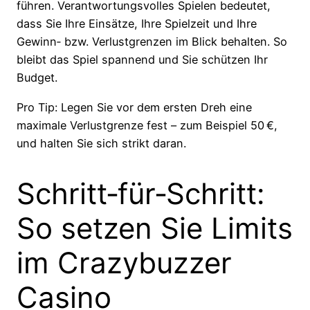
führen. Verantwortungsvolles Spielen bedeutet,
dass Sie Ihre Einsätze, Ihre Spielzeit und Ihre
Gewinn‑ bzw. Verlustgrenzen im Blick behalten. So
bleibt das Spiel spannend und Sie schützen Ihr
Budget.
Pro Tip: Legen Sie vor dem ersten Dreh eine
maximale Verlustgrenze fest – zum Beispiel 50 €,
und halten Sie sich strikt daran.
Schritt‑für‑Schritt:
So setzen Sie Limits
im Crazybuzzer
Casino