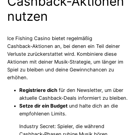
Cashback‑Aktionen
nutzen
Ice Fishing Casino bietet regelmäßig
Cashback‑Aktionen an, bei denen ein Teil deiner
Verluste zurückerstattet wird. Kombiniere diese
Aktionen mit deiner Musik‑Strategie, um länger im
Spiel zu bleiben und deine Gewinnchancen zu
erhöhen.
Registriere dich
für den Newsletter, um über
aktuelle Cashback‑Deals informiert zu bleiben.
Setze dir ein Budget
und halte dich an die
empfohlenen Limits.
Industry Secret: Spieler, die während
Cashback‑Phasen ruhige Musik hören,