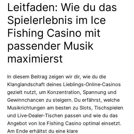
Leitfaden: Wie du das
Spielerlebnis im Ice
Fishing Casino mit
passender Musik
maximierst
In diesem Beitrag zeigen wir dir, wie du die
Klanglandschaft deines Lieblings‑Online‑Casinos
gezielt nutzt, um Konzentration, Spannung und
Gewinnchancen zu steigern. Du erfährst, welche
Musikrichtungen am besten zu Slots, Tischspielen
und Live‑Dealer‑Tischen passen und wie du das
Angebot von Ice Fishing Casino optimal einsetzt.
Am Ende erhältst du eine klare