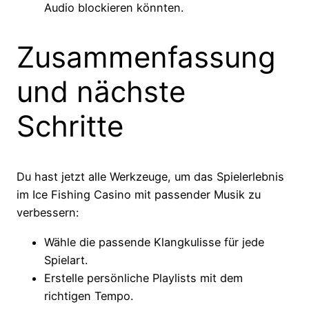
Audio blockieren könnten.
Zusammenfassung
und nächste
Schritte
Du hast jetzt alle Werkzeuge, um das Spielerlebnis
im Ice Fishing Casino mit passender Musik zu
verbessern:
Wähle die passende Klangkulisse für jede
Spielart.
Erstelle persönliche Playlists mit dem
richtigen Tempo.