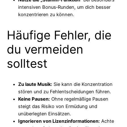
intensiven Bonus‑Runden, um dich besser
konzentrieren zu können.
Häufige Fehler, die
du vermeiden
solltest
Zu laute Musik:
Sie kann die Konzentration
stören und zu Fehlentscheidungen führen.
Keine Pausen:
Ohne regelmäßige Pausen
steigt das Risiko von Ermüdung und
unüberlegten Einsätzen.
Ignorieren von Lizenzinformationen:
Achte