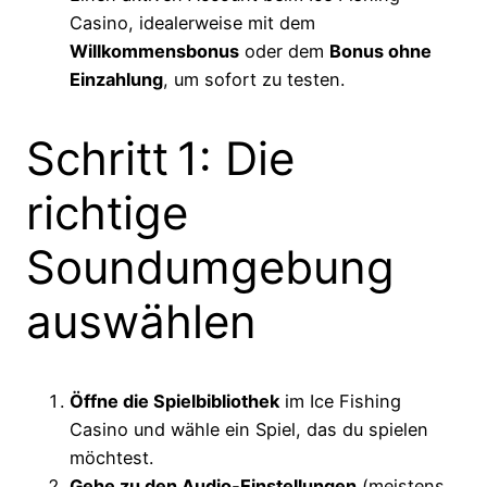
Casino, idealerweise mit dem
Willkommensbonus
oder dem
Bonus ohne
Einzahlung
, um sofort zu testen.
Schritt 1: Die
richtige
Soundumgebung
auswählen
Öffne die Spielbibliothek
im Ice Fishing
Casino und wähle ein Spiel, das du spielen
möchtest.
Gehe zu den Audio‑Einstellungen
(meistens