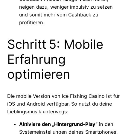
neigen dazu, weniger impulsiv zu setzen
und somit mehr vom Cashback zu
profitieren.
Schritt 5: Mobile
Erfahrung
optimieren
Die mobile Version von Ice Fishing Casino ist für
iOS und Android verfügbar. So nutzt du deine
Lieblingsmusik unterwegs:
Aktiviere den „Hintergrund‑Play“
in den
Systemeinstellungen deines Smartphones,