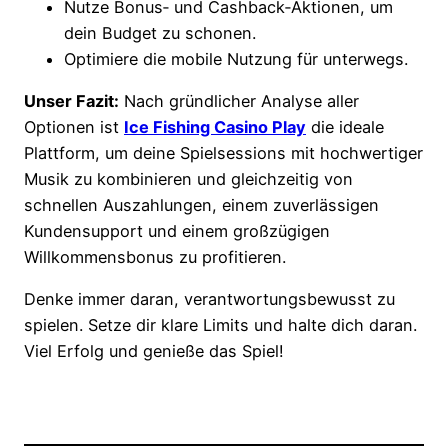
Nutze Bonus‑ und Cashback‑Aktionen, um
dein Budget zu schonen.
Optimiere die mobile Nutzung für unterwegs.
Unser Fazit:
Nach gründlicher Analyse aller
Optionen ist
Ice Fishing Casino Play
die ideale
Plattform, um deine Spielsessions mit hochwertiger
Musik zu kombinieren und gleichzeitig von
schnellen Auszahlungen, einem zuverlässigen
Kundensupport und einem großzügigen
Willkommensbonus zu profitieren.
Denke immer daran, verantwortungsbewusst zu
spielen. Setze dir klare Limits und halte dich daran.
Viel Erfolg und genieße das Spiel!