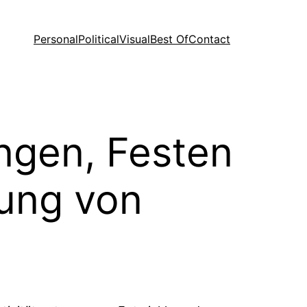
Personal
Political
Visual
Best Of
Contact
ngen, Festen
lung von