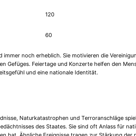
120
60
d immer noch erheblich. Sie motivieren die Vereinigu
en Gefüges. Feiertage und Konzerte helfen den Mens
tsgefühl und eine nationale Identität.
ndnisse, Naturkatastrophen und Terroranschläge spiele
dächtnisses des Staates. Sie sind oft Anlass für nat
en hat. Ähnliche Ereignisse tragen zur Stärkung der n