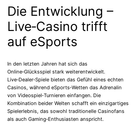
Die Entwicklung –
Live‑Casino trifft
auf eSports
In den letzten Jahren hat sich das
Online‑Glücksspiel stark weiterentwickelt.
Live‑Dealer‑Spiele bieten das Gefühl eines echten
Casinos, während eSports‑Wetten das Adrenalin
von Videospiel‑Turnieren einfangen. Die
Kombination beider Welten schafft ein einzigartiges
Spielerlebnis, das sowohl traditionelle Casinofans
als auch Gaming‑Enthusiasten anspricht.