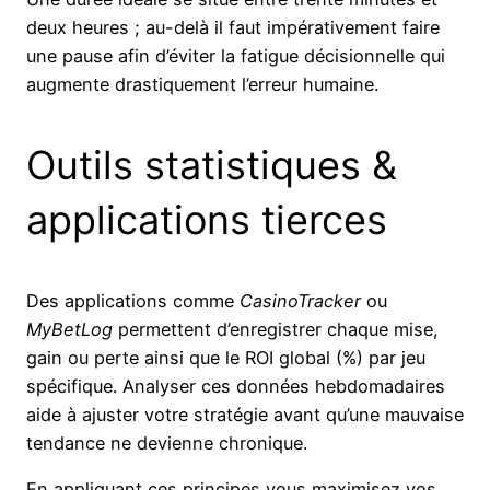
deux heures ; au-delà il faut impérativement faire
une pause afin d’éviter la fatigue décisionnelle qui
augmente drastiquement l’erreur humaine.
Outils statistiques &
applications tierces
Des applications comme
CasinoTracker
ou
MyBetLog
permettent d’enregistrer chaque mise,
gain ou perte ainsi que le ROI global (%) par jeu
spécifique. Analyser ces données hebdomadaires
aide à ajuster votre stratégie avant qu’une mauvaise
tendance ne devienne chronique.
En appliquant ces principes vous maximisez vos