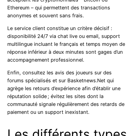
Ethereum – qui permettent des transactions
anonymes et souvent sans frais.
Le service client constitue un critère décisif :
disponibilité 24/7 via chat live ou email, support
multilingue incluant le français et temps moyen de
réponse inférieur à deux minutes sont gages d’un
accompagnement professionnel.
Enfin, consultez les avis des joueurs sur des
forums spécialisés et sur Basketnews.Net qui
agrège les retours d’expérience afin d’établir une
réputation solide ; évitez les sites dont la
communauté signale régulièrement des retards de
paiement ou un support inexistant.
Les différents types