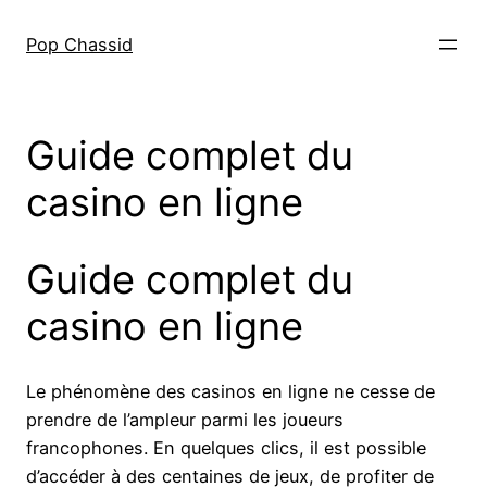
Skip
to
Pop Chassid
content
Guide complet du
casino en ligne
Guide complet du
casino en ligne
Le phénomène des casinos en ligne ne cesse de
prendre de l’ampleur parmi les joueurs
francophones. En quelques clics, il est possible
d’accéder à des centaines de jeux, de profiter de