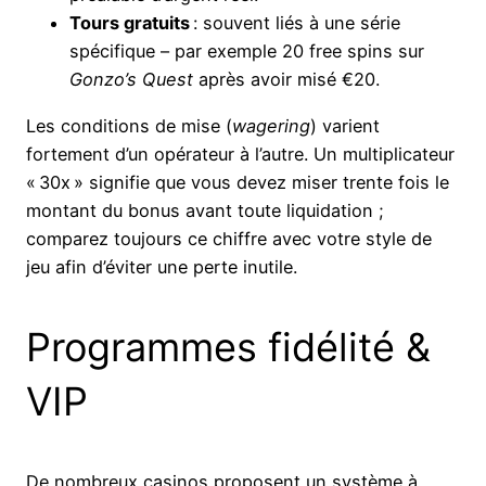
Tours gratuits
: souvent liés à une série
spécifique – par exemple 20 free spins sur
Gonzo’s Quest
après avoir misé €20.
Les conditions de mise (
wagering
) varient
fortement d’un opérateur à l’autre. Un multiplicateur
« 30x » signifie que vous devez miser trente fois le
montant du bonus avant toute liquidation ;
comparez toujours ce chiffre avec votre style de
jeu afin d’éviter une perte inutile.
Programmes fidélité &
VIP
De nombreux casinos proposent un système à