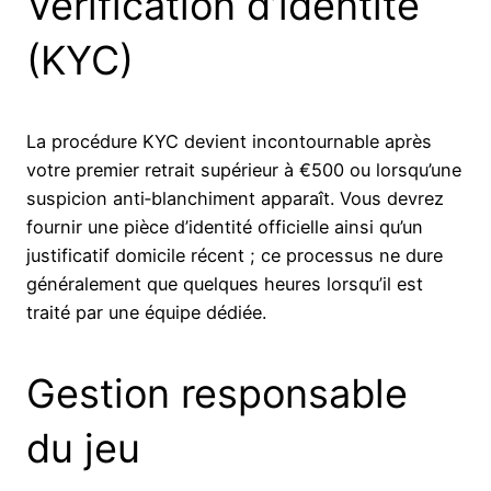
Vérification d’identité
(KYC)
La procédure KYC devient incontournable après
votre premier retrait supérieur à €500 ou lorsqu’une
suspicion anti‑blanchiment apparaît. Vous devrez
fournir une pièce d’identité officielle ainsi qu’un
justificatif domicile récent ; ce processus ne dure
généralement que quelques heures lorsqu’il est
traité par une équipe dédiée.
Gestion responsable
du jeu