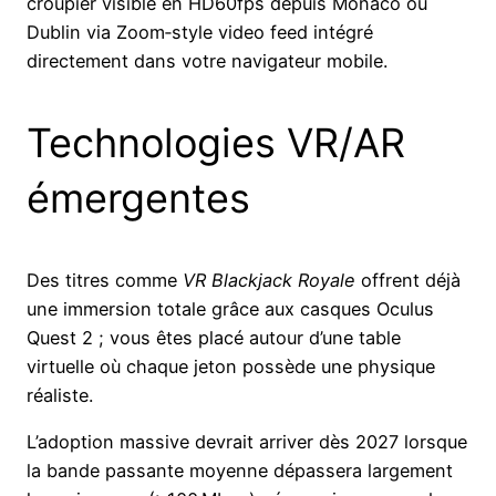
croupier visible en HD60fps depuis Monaco ou
Dublin via Zoom‑style video feed intégré
directement dans votre navigateur mobile.
Technologies VR/AR
émergentes
Des titres comme
VR Blackjack Royale
offrent déjà
une immersion totale grâce aux casques Oculus
Quest 2 ; vous êtes placé autour d’une table
virtuelle où chaque jeton possède une physique
réaliste.
L’adoption massive devrait arriver dès 2027 lorsque
la bande passante moyenne dépassera largement