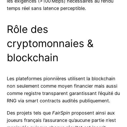
les exigences (>100 Mbps) nécessaires au rendu
temps réel sans latence perceptible.
Rôle des
cryptomonnaies &
blockchain
Les plateformes pionnières utilisent la blockchain
non seulement comme moyen financier mais aussi
comme registre transparent garantissant l’équité du
RNG via smart contracts audités publiquement.
Des projets tels que
FairSpin
proposent ainsi aux
joueurs français l’assurance qu’aucune partie n’est