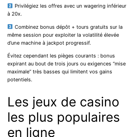
Privilégiez les offres avec un wagering inférieur
à 20x.
Combinez bonus dépôt + tours gratuits sur la
même session pour exploiter la volatilité élevée
d’une machine à jackpot progressif.
Évitez cependant les pièges courants : bonus
expirant au bout de trois jours ou exigences “mise
maximale” très basses qui limitent vos gains
potentiels.
Les jeux de casino
les plus populaires
en ligne