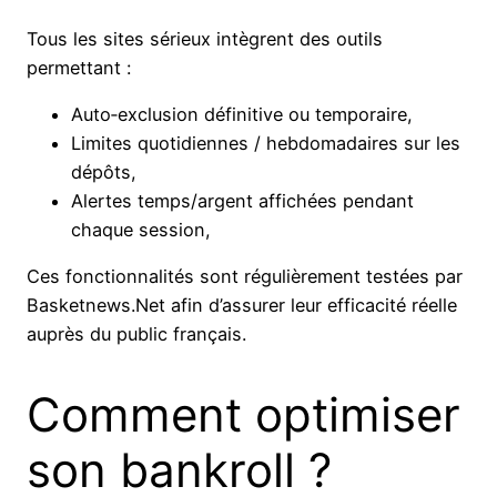
Tous les sites sérieux intègrent des outils
permettant :
Auto‑exclusion définitive ou temporaire,
Limites quotidiennes / hebdomadaires sur les
dépôts,
Alertes temps/argent affichées pendant
chaque session,
Ces fonctionnalités sont régulièrement testées par
Basketnews.Net afin d’assurer leur efficacité réelle
auprès du public français.
Comment optimiser
son bankroll ?