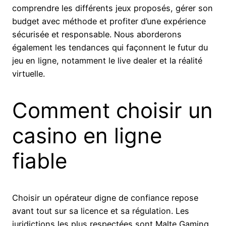
comprendre les différents jeux proposés, gérer son
budget avec méthode et profiter d’une expérience
sécurisée et responsable. Nous aborderons
également les tendances qui façonnent le futur du
jeu en ligne, notamment le live dealer et la réalité
virtuelle.
Comment choisir un
casino en ligne
fiable
Choisir un opérateur digne de confiance repose
avant tout sur sa licence et sa régulation. Les
juridictions les plus respectées sont Malte Gaming