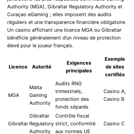
Authority (MGA), Gibraltar Regulatory Authority et
Curaçao eGaming ; elles imposent des audits
réguliers et une transparence financière obligatoire.
Un casino affichant une licence MGA ou Gibraltar
bénéficie généralement d’un niveau de protection
élevé pour le joueur français.
Exemple
Exigences
Licence
Autorité
de sites
principales
certifiés
Audits RNG
Malta
trimestriels,
Casino A,
MGA
Gaming
protection des
Casino B
Authority
fonds séparés
Gibraltar
Contrôle fiscal
Gibraltar
Regulatory
strict, conformité
Casino C
Authority
aux normes UE