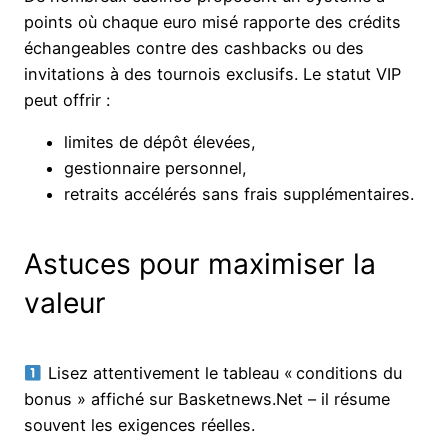
points où chaque euro misé rapporte des crédits
échangeables contre des cashbacks ou des
invitations à des tournois exclusifs. Le statut VIP
peut offrir :
limites de dépôt élevées,
gestionnaire personnel,
retraits accélérés sans frais supplémentaires.
Astuces pour maximiser la
valeur
Lisez attentivement le tableau « conditions du
bonus » affiché sur Basketnews.Net – il résume
souvent les exigences réelles.