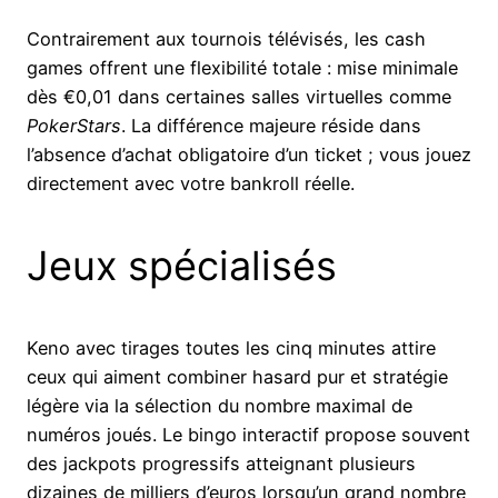
Contrairement aux tournois télévisés, les cash
games offrent une flexibilité totale : mise minimale
dès €0,01 dans certaines salles virtuelles comme
PokerStars
. La différence majeure réside dans
l’absence d’achat obligatoire d’un ticket ; vous jouez
directement avec votre bankroll réelle.
Jeux spécialisés
Keno avec tirages toutes les cinq minutes attire
ceux qui aiment combiner hasard pur et stratégie
légère via la sélection du nombre maximal de
numéros joués. Le bingo interactif propose souvent
des jackpots progressifs atteignant plusieurs
dizaines de milliers d’euros lorsqu’un grand nombre