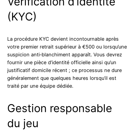
Vérification d’identité
(KYC)
La procédure KYC devient incontournable après
votre premier retrait supérieur à €500 ou lorsqu’une
suspicion anti‑blanchiment apparaît. Vous devrez
fournir une pièce d’identité officielle ainsi qu’un
justificatif domicile récent ; ce processus ne dure
généralement que quelques heures lorsqu’il est
traité par une équipe dédiée.
Gestion responsable
du jeu