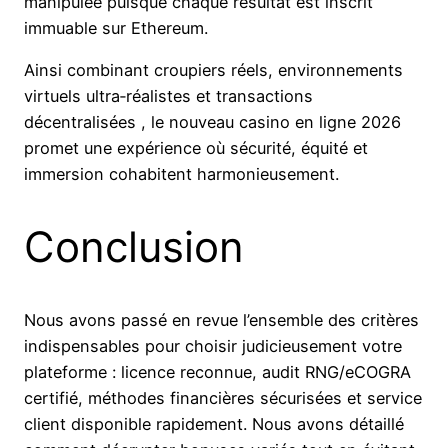
manipulée puisque chaque résultat est inscrit
immuable sur Ethereum.
Ainsi combinant croupiers réels, environnements
virtuels ultra‑réalistes et transactions
décentralisées , le nouveau casino en ligne 2026
promet une expérience où sécurité, équité et
immersion cohabitent harmonieusement.
Conclusion
Nous avons passé en revue l’ensemble des critères
indispensables pour choisir judicieusement votre
plateforme : licence reconnue, audit RNG/eCOGRA
certifié, méthodes financières sécurisées et service
client disponible rapidement. Nous avons détaillé