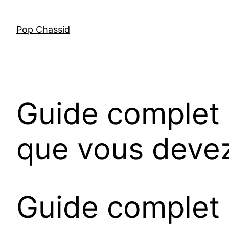
Skip
to
Pop Chassid
content
Guide complet 
que vous devez
Guide complet 