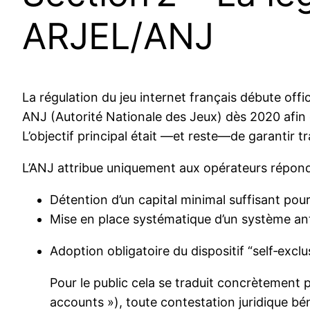
ARJEL/ANJ
La régulation du jeu internet français débute offi
ANJ (Autorité Nationale des Jeux) dès 2020 afin 
L’objectif principal était —et reste—de garantir t
L’ANJ attribue uniquement aux opérateurs répond
Détention d’un capital minimal suffisant pour 
Mise en place systématique d’un système ant
Adoption obligatoire du dispositif “self‑excl
Pour le public cela se traduit concrètement
accounts »), toute contestation juridique bé