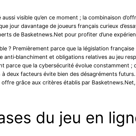
 aussi visible qu’en ce moment ; la combinaison d’off
que jour davantage de joueurs français curieux d’essa
rts de Basketnews.Net pour profiter d’une expérienc
ble ? Premièrement parce que la législation français
le anti‑blanchiment et obligations relatives au jeu r
nt parce que la cybersécurité évolue constamment ; c
n à deux facteurs évite bien des désagréments futurs.
ffre grâce aux critères établis par Basketnews.Net, 
ases du jeu en lig