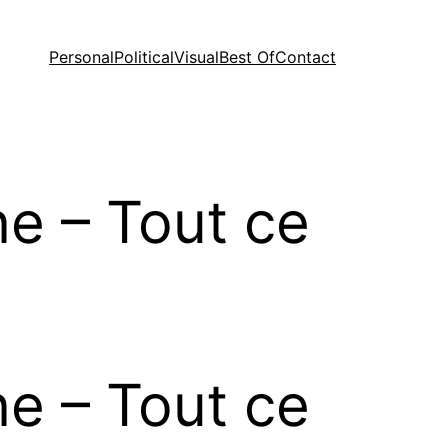
Personal
Political
Visual
Best Of
Contact
ne – Tout ce
ne – Tout ce