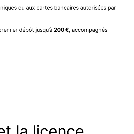
roniques ou aux cartes bancaires autorisées par
premier dépôt jusqu’à
200 €
, accompagnés
et la licence