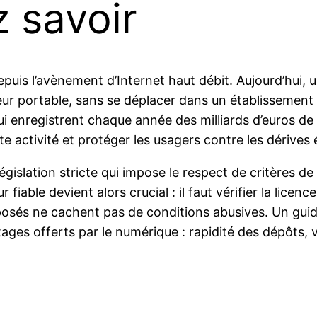
 savoir
puis l’avènement d’Internet haut débit. Aujourd’hui, 
ur portable, sans se déplacer dans un établissement p
qui enregistrent chaque année des milliards d’euros de
e activité et protéger les usagers contre les dérives 
islation stricte qui impose le respect de critères de s
 fiable devient alors crucial : il faut vérifier la licen
osés ne cachent pas de conditions abusives. Un guide 
ges offerts par le numérique : rapidité des dépôts, v