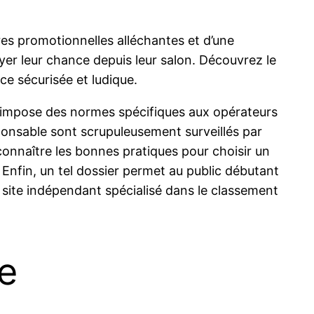
res promotionnelles alléchantes et d’une
yer leur chance depuis leur salon. Découvrez le
e sécurisée et ludique.
e impose des normes spécifiques aux opérateurs
esponsable sont scrupuleusement surveillés par
onnaître les bonnes pratiques pour choisir un
 Enfin, un tel dossier permet au public débutant
site indépendant spécialisé dans le classement
ne