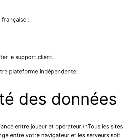
 française :
ter le support client.
tre plateforme indépendente.
lité des données
ance entre joueur et opérateur.\nTous les sites
ge entre votre navigateur et les serveurs soit