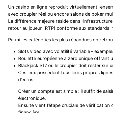
Un casino en ligne reproduit virtuellement l’ensem
avec croupier réel ou encore salons de poker mul
La différence majeure réside dans l’infrastructure
retour au joueur (RTP) conforme aux standards i
Parmi les catégories les plus répandues on retrou
Slots vidéo avec volatilité variable – exemple
Roulette européenne à zéro unique offrant u
Blackjack S17 où le croupier doit rester sur u
Ces jeux possèdent tous leurs propres lignes
d’euros.
Créer un compte est simple : il suffit de sais
électronique.
Ensuite vient l’étape cruciale de vérification 
financière.