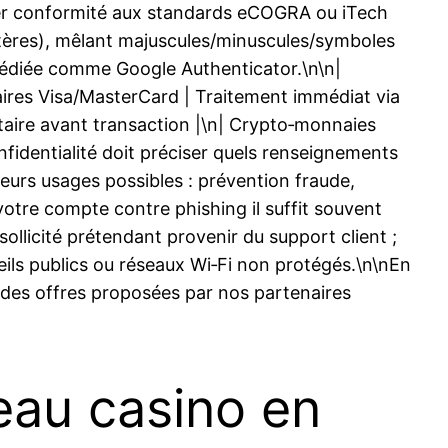
fier conformité aux standards eCOGRA ou iTech
tères), mêlant majuscules/minuscules/symboles
dédiée comme Google Authenticator.\n\n|
 Visa/MasterCard | Traitement immédiat via
ntaire avant transaction |\n| Crypto‑monnaies
fidentialité doit préciser quels renseignements
eurs usages possibles : prévention fraude,
tre compte contre phishing il suffit souvent
ollicité prétendant provenir du support client ;
eils publics ou réseaux Wi‑Fi non protégés.\n\nEn
des offres proposées par nos partenaires
veau casino en