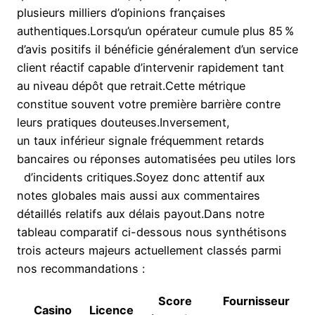
plusieurs milliers d’opinions françaises
authentiques.Lorsqu’un opérateur cumule plus 85 %
d’avis positifs il bénéficie généralement d’un service
client réactif capable d’intervenir rapidement tant
au niveau dépôt que retrait.Cette métrique
constitue souvent votre première barrière contre
leurs pratiques douteuses.Inversement,
un taux inférieur signale fréquemment retards
bancaires ou réponses automatisées peu utiles lors
d’incidents critiques.Soyez donc attentif aux
notes globales mais aussi aux commentaires
détaillés relatifs aux délais payout.Dans notre
tableau comparatif ci-dessous nous synthétisons
trois acteurs majeurs actuellement classés parmi
nos recommandations :
Score
Fournisseur
Casino
Licence