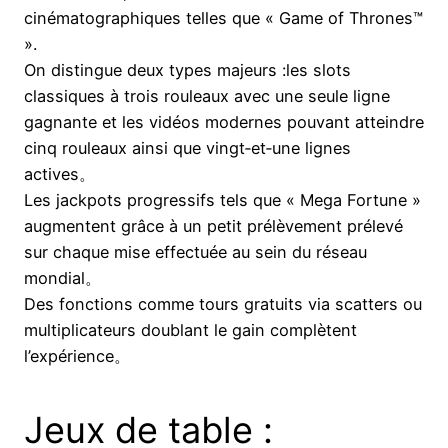
cinématographiques telles que « Game of Thrones™
».
On distingue deux types majeurs :les slots
classiques à trois rouleaux avec une seule ligne
gagnante et les vidéos modernes pouvant atteindre
cinq rouleaux ainsi que vingt‑et‑une lignes
actives。
Les jackpots progressifs tels que « Mega Fortune »
augmentent grâce à un petit prélèvement prélevé
sur chaque mise effectuée au sein du réseau
mondial。
Des fonctions comme tours gratuits via scatters ou
multiplicateurs doublant le gain complètent
l’expérience。
Jeux de table :