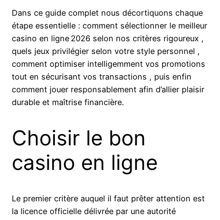
Dans ce guide complet nous décortiquons chaque
étape essentielle : comment sélectionner le meilleur
casino en ligne 2026 selon nos critères rigoureux ,
quels jeux privilégier selon votre style personnel ,
comment optimiser intelligemment vos promotions
tout en sécurisant vos transactions , puis enfin
comment jouer responsablement afin d’allier plaisir
durable et maîtrise financière.
Choisir le bon
casino en ligne
Le premier critère auquel il faut prêter attention est
la licence officielle délivrée par une autorité