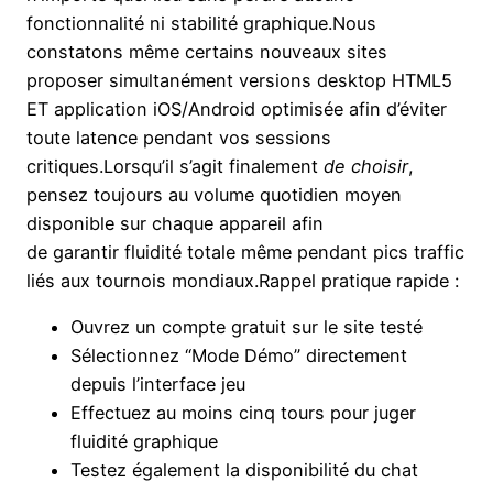
fonctionnalité ni stabilité graphique.Nous
constatons même certains nouveaux sites
proposer simultanément versions desktop HTML5
ET application iOS/Android optimisée afin d’éviter
toute latence pendant vos sessions
critiques.Lorsqu’il s’agit finalement
de choisir
,
pensez toujours au volume quotidien moyen
disponible sur chaque appareil afin
de garantir fluidité totale même pendant pics traffic
liés aux tournois mondiaux.Rappel pratique rapide :
Ouvrez un compte gratuit sur le site testé
Sélectionnez “Mode Démo” directement
depuis l’interface jeu
Effectuez au moins cinq tours pour juger
fluidité graphique
Testez également la disponibilité du chat