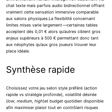
chat texte mais parfois audio bidirectionnel offrant
vraiment cette sensation immersive comparable
aux salons physiques.La flexibilité concernant
limites mises varie largement —certaines tables
acceptent dès 0,01 € alors qu’autres ciblent gros
enjeux supérieurs à 500 € permettant donc tant
aux néophytes qu’aux gros joueurs trouver leur
place idéale.​
Synthèse rapide
Choisissez votre jeu selon style préféré (action
rapide vs stratégie profonde), volatilité désirée
(
low
,
medium
,
high
)​et budget quotidien disponible
afin maximiser plaisir tout en contrôlant risques