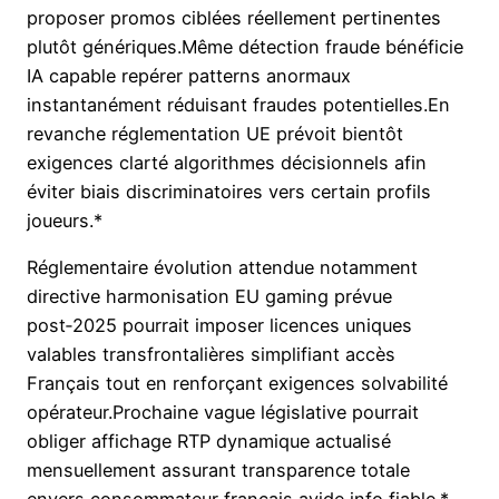
proposer promos ciblées réellement pertinentes
plutôt génériques.Même détection fraude bénéficie
IA capable repérer patterns anormaux
instantanément réduisant fraudes potentielles.En
revanche réglementation UE prévoit bientôt
exigences clarté algorithmes décisionnels afin
éviter biais discriminatoires vers certain profils
joueurs.*
Réglementaire évolution attendue notamment
directive harmonisation EU gaming prévue
post‑2025 pourrait imposer licences uniques
valables transfrontalières simplifiant accès
Français tout en renforçant exigences solvabilité
opérateur.Prochaine vague législative pourrait
obliger affichage RTP dynamique actualisé
mensuellement assurant transparence totale
envers consommateur français avide info fiable.*