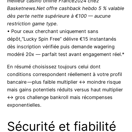
meilleur casino online France2024 chez
Basketnews.Net offre cashback hebdo ‎5 %‎ valable
dès perte nette supérieure à €100 — aucune
restriction game type.
• Pour ceux cherchant uniquement sans
dépôt,“Lucky Spin Free” délivre €15 instantanés
dès inscription vérifiée puis demande wagering
modéré ‎20x‎ — parfait test avant engagement réel.*
En résumé choisissez toujours celui dont
conditions correspondent réellement à votre profil
bancaire —plus faible multiplier ↔️ moindre risque
mais gains potentiels réduits versus haut multiplier
↔️ gros challenge bankroll mais récompenses
exponentielles.
Sécurité et fiabilité