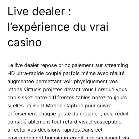
Live dealer :
l’expérience du vrai
casino
Le live dealer repose principalement sur streaming
HD ultra‑rapide couplé parfois même avec réalité
augmentée permettant voir physiquement vos
jetons virtuels projetés devant vous.Lorsque vous
choisissez entre différentes tables notez toujours
si elles utilisent Motion Capture pour suivre
précisément chaque geste du croupier ; cela réduit
considérablement tout retard visuel susceptible
affecter vos décisions rapides.Dans cet
environnement humain interagit non seulement via