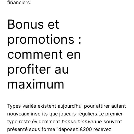
financiers.
Bonus et
promotions :
comment en
profiter au
maximum
Types variés existent aujourd’hui pour attirer autant
nouveaux inscrits que joueurs réguliers.Le premier
type reste évidemment
bonus bienvenue
souvent
présenté sous forme “déposez €200 recevez