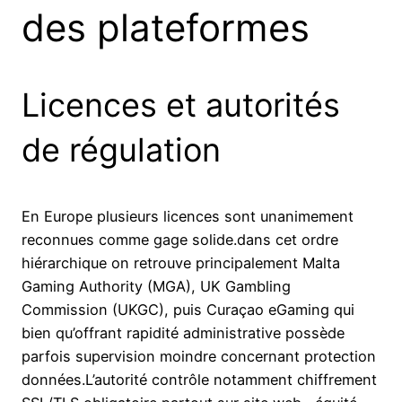
des plateformes
Licences et autorités
de régulation
En Europe plusieurs licences sont unanimement
reconnues comme gage solide.dans cet ordre
hiérarchique on retrouve principalement Malta
Gaming Authority (MGA), UK Gambling
Commission (UKGC), puis Curaçao eGaming qui
bien qu’offrant rapidité administrative possède
parfois supervision moindre concernant protection
données.L’autorité contrôle notamment chiffrement