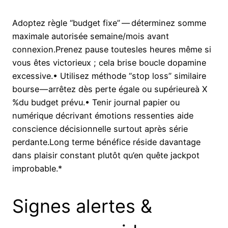
Adoptez règle “budget fixe” — déterminez somme
maximale autorisée semaine/mois avant
connexion.Prenez pause toutesles heures même si
vous êtes victorieux ; cela brise boucle dopamine
excessive.• Utilisez méthode “stop loss” similaire
bourse — arrêtez dès perte égale ou supérieureà X
%du budget prévu.• Tenir journal papier ou
numérique décrivant émotions ressenties aide
conscience décisionnelle surtout après série
perdante.Long terme bénéfice réside davantage
dans plaisir constant plutôt qu’en quête jackpot
improbable.*
Signes alertes &