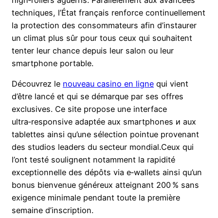
techniques, l’État français renforce continuellement
la protection des consommateurs afin d’instaurer
un climat plus sûr pour tous ceux qui souhaitent
tenter leur chance depuis leur salon ou leur
smartphone portable.
Découvrez le
nouveau casino en ligne
qui vient
d’être lancé et qui se démarque par ses offres
exclusives. Ce site propose une interface
ultra‑responsive adaptée aux smartphones и aux
tablettes ainsi qu’une sélection pointue provenant
des studios leaders du secteur mondial.Ceux qui
l’ont testé soulignent notamment la rapidité
exceptionnelle des dépôts via e‑wallets ainsi qu’un
bonus bienvenue généreux atteignant 200 % sans
exigence minimale pendant toute la première
semaine d’inscription.​