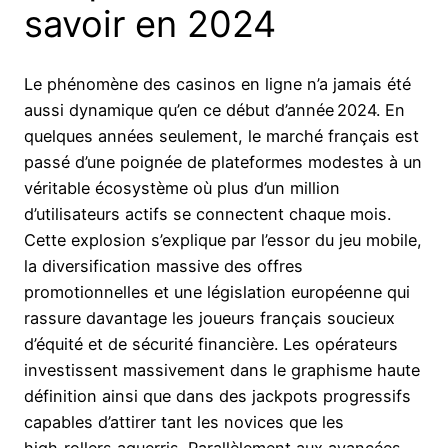
savoir en 2024
Le phénomène des casinos en ligne n’a jamais été
aussi dynamique qu’en ce début d’année 2024. En
quelques années seulement, le marché français est
passé d’une poignée de plateformes modestes à un
véritable écosystème où plus d’un million
d’utilisateurs actifs se connectent chaque mois.
Cette explosion s’explique par l’essor du jeu mobile,
la diversification massive des offres
promotionnelles et une législation européenne qui
rassure davantage les joueurs français soucieux
d’équité et de sécurité financière. Les opérateurs
investissent massivement dans le graphisme haute
définition ainsi que dans des jackpots progressifs
capables d’attirer tant les novices que les
high‑rollers aguerris. Parallèlement aux avancées