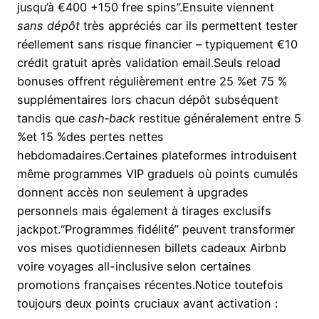
jusqu’à €400 +150 free spins”.Ensuite viennent
sans dépôt
très appréciés car ils permettent tester
réellement sans risque financier – typiquement €10
crédit gratuit après validation email.Seuls reload
bonuses offrent régulièrement entre 25 %et 75 %
supplémentaires lors chacun dépôt subséquent
tandis que
cash‑back
restitue généralement entre 5
%et 15 %des pertes nettes
hebdomadaires.Certaines plateformes introduisent
même programmes VIP graduels où points cumulés
donnent accès non seulement à upgrades
personnels mais également à tirages exclusifs
jackpot.“Programmes fidélité” peuvent transformer
vos mises quotidiennes​en billets cadeaux Airbnb
voire voyages all-inclusive selon certaines
promotions françaises récentes.Notice toutefois
toujours deux points cruciaux avant activation :