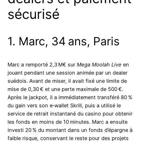
sécurisé
1. Marc, 34 ans, Paris
Marc a remporté 2,3 M€ sur
Mega Moolah Live
en
jouant pendant une session animée par un dealer
suédois. Avant de miser, il avait fixé une limite de
mise de 0,30 € et une perte maximale de 500 €.
Après le jackpot, il a immédiatement transféré 80 %
du gain vers son e‑wallet Skrill, puis a utilisé le
service de retrait instantané du casino pour obtenir
les fonds en moins de 10 minutes. Marc a ensuite
investi 20 % du montant dans un fonds d’épargne à
faible risque, conservant le reste pour des projets