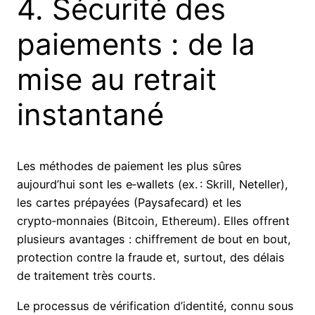
4. Sécurité des
paiements : de la
mise au retrait
instantané
Les méthodes de paiement les plus sûres
aujourd’hui sont les e‑wallets (ex. : Skrill, Neteller),
les cartes prépayées (Paysafecard) et les
crypto‑monnaies (Bitcoin, Ethereum). Elles offrent
plusieurs avantages : chiffrement de bout en bout,
protection contre la fraude et, surtout, des délais
de traitement très courts.
Le processus de vérification d’identité, connu sous