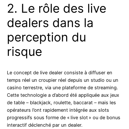
2. Le rôle des live
dealers dans la
perception du
risque
Le concept de live dealer consiste à diffuser en
temps réel un croupier réel depuis un studio ou un
casino terrestre, via une plateforme de streaming.
Cette technologie a d’abord été appliquée aux jeux
de table – blackjack, roulette, baccarat – mais les
opérateurs l’ont rapidement intégrée aux slots
progressifs sous forme de « live slot » ou de bonus
interactif déclenché par un dealer.