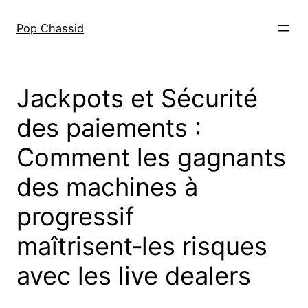
Skip
to
Pop Chassid
content
Jackpots et Sécurité
des paiements :
Comment les gagnants
des machines à
progressif
maîtrisent‑les risques
avec les live dealers