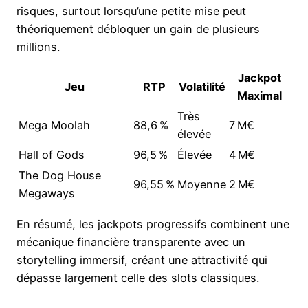
risques, surtout lorsqu’une petite mise peut
théoriquement débloquer un gain de plusieurs
millions.
Jackpot
Jeu
RTP
Volatilité
Maximal
Très
Mega Moolah
88,6 %
7 M€
élevée
Hall of Gods
96,5 %
Élevée
4 M€
The Dog House
96,55 %
Moyenne
2 M€
Megaways
En résumé, les jackpots progressifs combinent une
mécanique financière transparente avec un
storytelling immersif, créant une attractivité qui
dépasse largement celle des slots classiques.