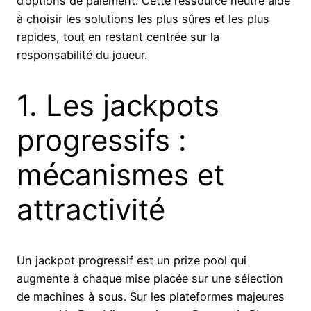
d’options de paiement. Cette ressource neutre aide
à choisir les solutions les plus sûres et les plus
rapides, tout en restant centrée sur la
responsabilité du joueur.
1. Les jackpots
progressifs :
mécanismes et
attractivité
Un jackpot progressif est un prize pool qui
augmente à chaque mise placée sur une sélection
de machines à sous. Sur les plateformes majeures