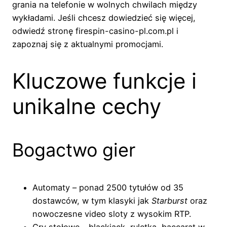
grania na telefonie w wolnych chwilach między
wykładami. Jeśli chcesz dowiedzieć się więcej,
odwiedź stronę firespin-casino-pl.com.pl i
zapoznaj się z aktualnymi promocjami.
Kluczowe funkcje i
unikalne cechy
Bogactwo gier
Automaty – ponad 2500 tytułów od 35
dostawców, w tym klasyki jak
Starburst
oraz
nowoczesne video sloty z wysokim RTP.
Gry stołowe – blackjack, ruletka, baccarat w