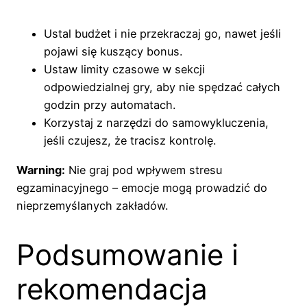
Ustal budżet i nie przekraczaj go, nawet jeśli
pojawi się kuszący bonus.
Ustaw limity czasowe w sekcji
odpowiedzialnej gry, aby nie spędzać całych
godzin przy automatach.
Korzystaj z narzędzi do samowykluczenia,
jeśli czujesz, że tracisz kontrolę.
Warning:
Nie graj pod wpływem stresu
egzaminacyjnego – emocje mogą prowadzić do
nieprzemyślanych zakładów.
Podsumowanie i
rekomendacja