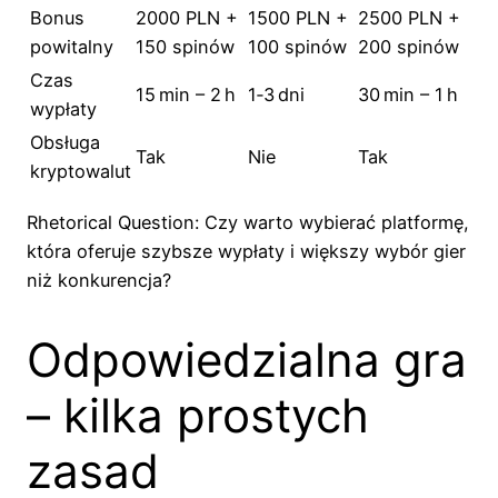
Bonus
2000 PLN +
1500 PLN +
2500 PLN +
powitalny
150 spinów
100 spinów
200 spinów
Czas
15 min – 2 h
1‑3 dni
30 min – 1 h
wypłaty
Obsługa
Tak
Nie
Tak
kryptowalut
Rhetorical Question: Czy warto wybierać platformę,
która oferuje szybsze wypłaty i większy wybór gier
niż konkurencja?
Odpowiedzialna gra
– kilka prostych
zasad