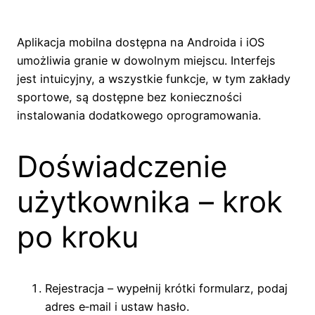
Aplikacja mobilna dostępna na Androida i iOS
umożliwia granie w dowolnym miejscu. Interfejs
jest intuicyjny, a wszystkie funkcje, w tym zakłady
sportowe, są dostępne bez konieczności
instalowania dodatkowego oprogramowania.
Doświadczenie
użytkownika – krok
po kroku
Rejestracja – wypełnij krótki formularz, podaj
adres e‑mail i ustaw hasło.