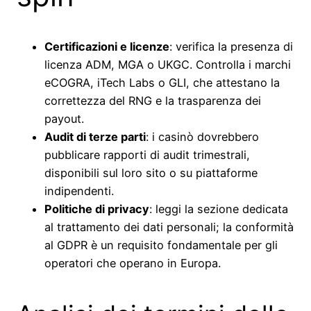
Certificazioni e licenze
: verifica la presenza di
licenza ADM, MGA o UKGC. Controlla i marchi
eCOGRA, iTech Labs o GLI, che attestano la
correttezza del RNG e la trasparenza dei
payout.
Audit di terze parti
: i casinò dovrebbero
pubblicare rapporti di audit trimestrali,
disponibili sul loro sito o su piattaforme
indipendenti.
Politiche di privacy
: leggi la sezione dedicata
al trattamento dei dati personali; la conformità
al GDPR è un requisito fondamentale per gli
operatori che operano in Europa.