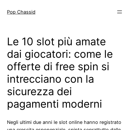
Skip
to
Pop Chassid
content
Le 10 slot più amate
dai giocatori: come le
offerte di free spin si
intrecciano con la
sicurezza dei
pagamenti moderni
Negli ultimi due anni le slot online hanno registrato
una crescita esponenziale, spinta soprattutto dalle