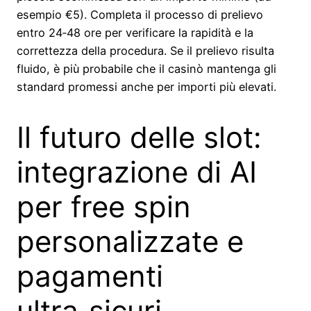
esempio €5). Completa il processo di prelievo
entro 24‑48 ore per verificare la rapidità e la
correttezza della procedura. Se il prelievo risulta
fluido, è più probabile che il casinò mantenga gli
standard promessi anche per importi più elevati.
Il futuro delle slot:
integrazione di AI
per free spin
personalizzate e
pagamenti
ultra‑sicuri