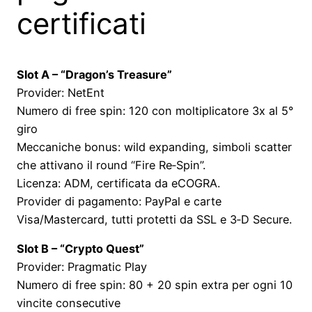
certificati
Slot A – “Dragon’s Treasure”
Provider: NetEnt
Numero di free spin: 120 con moltiplicatore 3x al 5°
giro
Meccaniche bonus: wild expanding, simboli scatter
che attivano il round “Fire Re‑Spin”.
Licenza: ADM, certificata da eCOGRA.
Provider di pagamento: PayPal e carte
Visa/Mastercard, tutti protetti da SSL e 3‑D Secure.
Slot B – “Crypto Quest”
Provider: Pragmatic Play
Numero di free spin: 80 + 20 spin extra per ogni 10
vincite consecutive