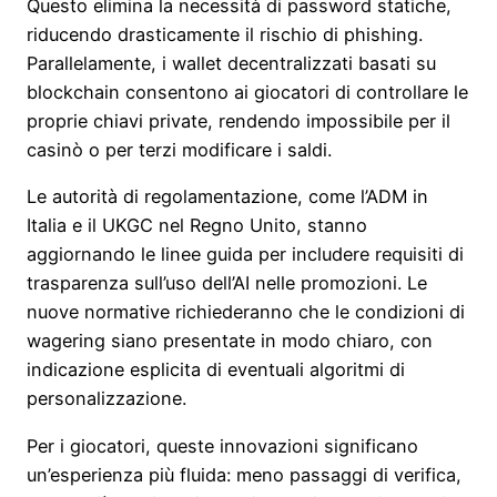
Questo elimina la necessità di password statiche,
riducendo drasticamente il rischio di phishing.
Parallelamente, i wallet decentralizzati basati su
blockchain consentono ai giocatori di controllare le
proprie chiavi private, rendendo impossibile per il
casinò o per terzi modificare i saldi.
Le autorità di regolamentazione, come l’ADM in
Italia e il UKGC nel Regno Unito, stanno
aggiornando le linee guida per includere requisiti di
trasparenza sull’uso dell’AI nelle promozioni. Le
nuove normative richiederanno che le condizioni di
wagering siano presentate in modo chiaro, con
indicazione esplicita di eventuali algoritmi di
personalizzazione.
Per i giocatori, queste innovazioni significano
un’esperienza più fluida: meno passaggi di verifica,