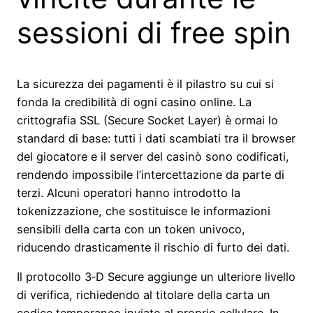
sessioni di free spin
La sicurezza dei pagamenti è il pilastro su cui si
fonda la credibilità di ogni casino online. La
crittografia SSL (Secure Socket Layer) è ormai lo
standard di base: tutti i dati scambiati tra il browser
del giocatore e il server del casinò sono codificati,
rendendo impossibile l’intercettazione da parte di
terzi. Alcuni operatori hanno introdotto la
tokenizzazione, che sostituisce le informazioni
sensibili della carta con un token univoco,
riducendo drasticamente il rischio di furto dei dati.
Il protocollo 3‑D Secure aggiunge un ulteriore livello
di verifica, richiedendo al titolare della carta un