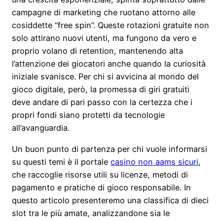
campagne di marketing che ruotano attorno alle
cosiddette “free spin”. Queste rotazioni gratuite non
solo attirano nuovi utenti, ma fungono da vero e
proprio volano di retention, mantenendo alta
l’attenzione dei giocatori anche quando la curiosità
iniziale svanisce. Per chi si avvicina al mondo del
gioco digitale, però, la promessa di giri gratuiti
deve andare di pari passo con la certezza che i
propri fondi siano protetti da tecnologie
all’avanguardia.
Un buon punto di partenza per chi vuole informarsi
su questi temi è il portale
casino non aams sicuri
,
che raccoglie risorse utili su licenze, metodi di
pagamento e pratiche di gioco responsabile. In
questo articolo presenteremo una classifica di dieci
slot tra le più amate, analizzandone sia le