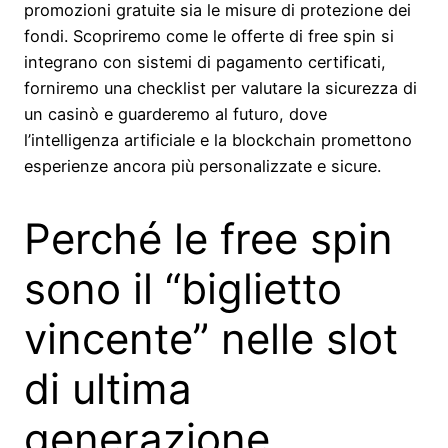
promozioni gratuite sia le misure di protezione dei
fondi. Scopriremo come le offerte di free spin si
integrano con sistemi di pagamento certificati,
forniremo una checklist per valutare la sicurezza di
un casinò e guarderemo al futuro, dove
l’intelligenza artificiale e la blockchain promettono
esperienze ancora più personalizzate e sicure.
Perché le free spin
sono il “biglietto
vincente” nelle slot
di ultima
generazione