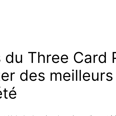
du Three Card P
er des meilleurs
été