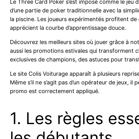
Le Three Card Poker s’est imposé comme le jeu de 
d’une partie de poker traditionnelle avec la simpli
la piscine. Les joueurs expérimentés profitent de c
apprécient la courbe d’apprentissage douce.
Découvrez les meilleurs sites où jouer grâce à no
aussi les promotions estivales qui transforment c
exclusives de champions, des astuces pour transf
Le site Colis Voiturage apparaît à plusieurs repri
Même s’il ne s’agit pas d’un opérateur de jeux, i
promo est correctement appliqué.
1. Les règles es
les débutants