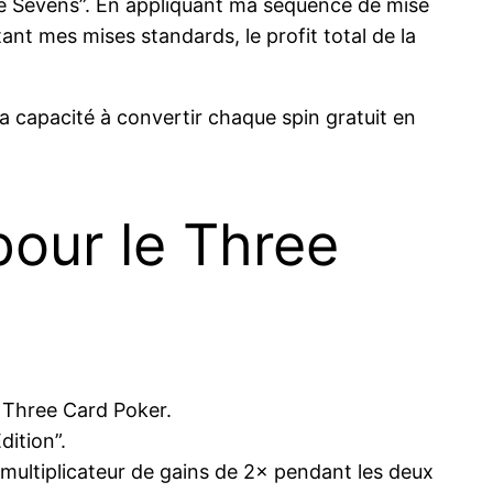
Triple Sevens”. En appliquant ma séquence de mise
ant mes mises standards, le profit total de la
la capacité à convertir chaque spin gratuit en
pour le Three
 Three Card Poker.
dition”.
multiplicateur de gains de 2× pendant les deux