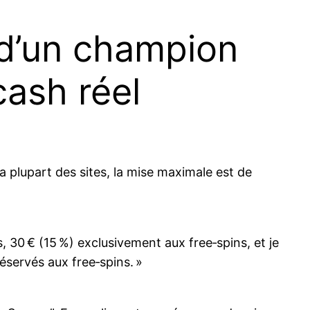
s d’un champion
cash réel
a plupart des sites, la mise maximale est de
s, 30 € (15 %) exclusivement aux free‑spins, et je
éservés aux free‑spins. »