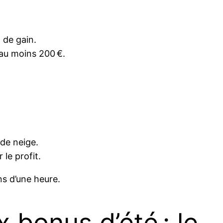
 de gain.
t au moins 200 €.
 de neige.
 le profit.
ns d’une heure.
 bonus d’été : le