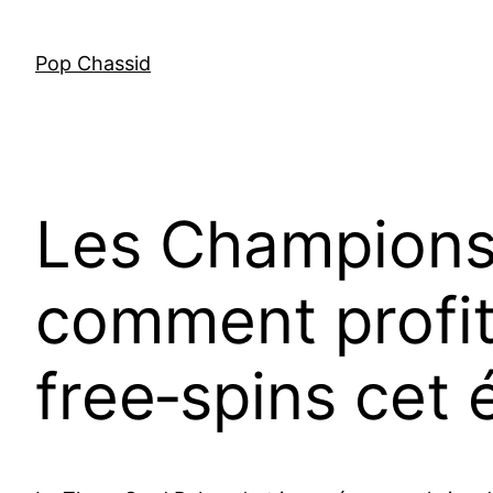
Skip
to
Pop Chassid
content
Les Champions 
comment profit
free‑spins cet 