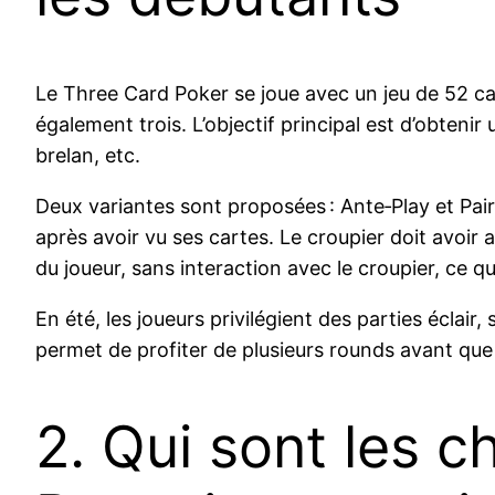
Le Three Card Poker se joue avec un jeu de 52 car
également trois. L’objectif principal est d’obtenir
brelan, etc.
Deux variantes sont proposées : Ante‑Play et Pair 
après avoir vu ses cartes. Le croupier doit avoir 
du joueur, sans interaction avec le croupier, ce
En été, les joueurs privilégient des parties éclai
permet de profiter de plusieurs rounds avant que le
2. Qui sont les 