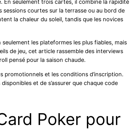
 En seulement trois cartes, il combine la rapidité
des sessions courtes sur la terrasse ou au bord de
tent la chaleur du soleil, tandis que les novices
 seulement les plateformes les plus fiables, mais
ls de jeu, cet article rassemble des interviews
roll pensé pour la saison chaude.
ns promotionnels et les conditions d’inscription.
es disponibles et de s’assurer que chaque code
 Card Poker pour