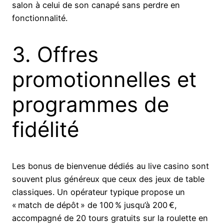
salon à celui de son canapé sans perdre en
fonctionnalité.
3. Offres
promotionnelles et
programmes de
fidélité
Les bonus de bienvenue dédiés au live casino sont
souvent plus généreux que ceux des jeux de table
classiques. Un opérateur typique propose un
« match de dépôt » de 100 % jusqu’à 200 €,
accompagné de 20 tours gratuits sur la roulette en