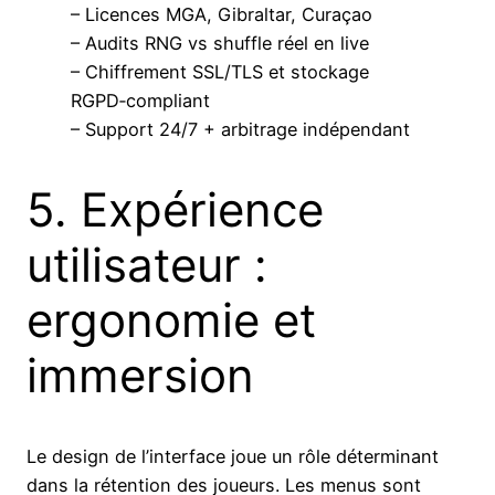
– Licences MGA, Gibraltar, Curaçao
– Audits RNG vs shuffle réel en live
– Chiffrement SSL/TLS et stockage
RGPD‑compliant
– Support 24/7 + arbitrage indépendant
5. Expérience
utilisateur :
ergonomie et
immersion
Le design de l’interface joue un rôle déterminant
dans la rétention des joueurs. Les menus sont