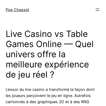
Skip
to
Pop Chassid
content
Live Casino vs Table
Games Online — Quel
univers offre la
meilleure expérience
de jeu réel ?
L’essor du live casino a transformé la façon dont
les joueurs perçoivent le jeu en ligne. Autrefois
cantonnés à des graphiques 2D et à des RNG