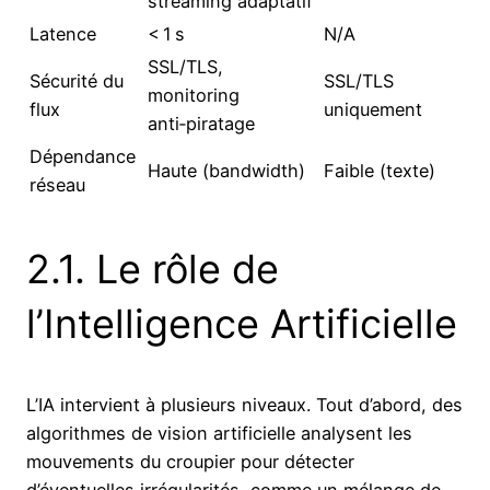
streaming adaptatif
Latence
< 1 s
N/A
SSL/TLS,
Sécurité du
SSL/TLS
monitoring
flux
uniquement
anti‑piratage
Dépendance
Haute (bandwidth)
Faible (texte)
réseau
2.1. Le rôle de
l’Intelligence Artificielle
L’IA intervient à plusieurs niveaux. Tout d’abord, des
algorithmes de vision artificielle analysent les
mouvements du croupier pour détecter
d’éventuelles irrégularités, comme un mélange de