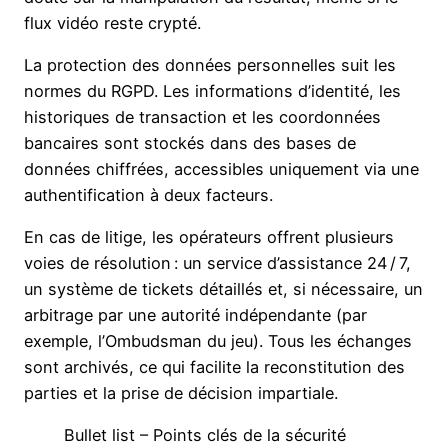
flux vidéo reste crypté.
La protection des données personnelles suit les
normes du RGPD. Les informations d’identité, les
historiques de transaction et les coordonnées
bancaires sont stockés dans des bases de
données chiffrées, accessibles uniquement via une
authentification à deux facteurs.
En cas de litige, les opérateurs offrent plusieurs
voies de résolution : un service d’assistance 24 / 7,
un système de tickets détaillés et, si nécessaire, un
arbitrage par une autorité indépendante (par
exemple, l’Ombudsman du jeu). Tous les échanges
sont archivés, ce qui facilite la reconstitution des
parties et la prise de décision impartiale.
Bullet list – Points clés de la sécurité