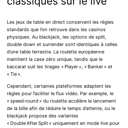
classiques sur le live
Les jeux de table en direct conservent les règles
standards que l’on retrouve dans les casinos
physiques. Au blackjack, les options de split,
double down et surrender sont identiques à celles
d’une table terrestre. La roulette européenne
maintient la case zéro unique, tandis que le
baccarat suit les tirages « Player », « Banker » et
« Tie ».
Cependant, certaines plateformes adaptent les
règles pour faciliter le flux vidéo. Par exemple, le
« speed‑round » du roulette accélère le lancement
de la bille afin de réduire le temps d’attente, ou le
blackjack propose des variantes
« Double After Split » uniquement en mode live pour