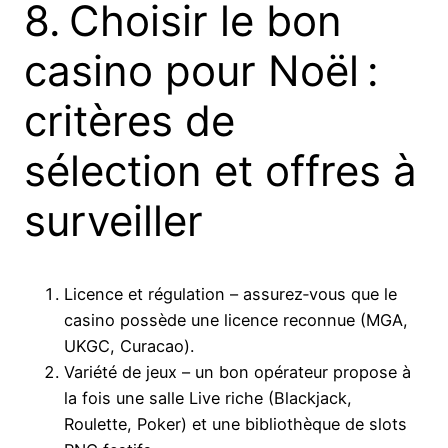
8. Choisir le bon
casino pour Noël :
critères de
sélection et offres à
surveiller
Licence et régulation – assurez‑vous que le
casino possède une licence reconnue (MGA,
UKGC, Curacao).
Variété de jeux – un bon opérateur propose à
la fois une salle Live riche (Blackjack,
Roulette, Poker) et une bibliothèque de slots