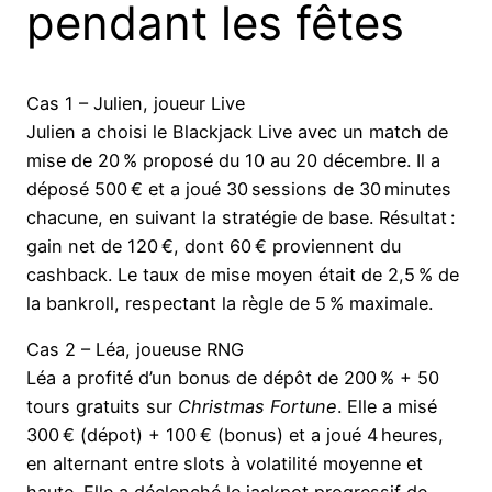
pendant les fêtes
Cas 1 – Julien, joueur Live
Julien a choisi le Blackjack Live avec un match de
mise de 20 % proposé du 10 au 20 décembre. Il a
déposé 500 € et a joué 30 sessions de 30 minutes
chacune, en suivant la stratégie de base. Résultat :
gain net de 120 €, dont 60 € proviennent du
cashback. Le taux de mise moyen était de 2,5 % de
la bankroll, respectant la règle de 5 % maximale.
Cas 2 – Léa, joueuse RNG
Léa a profité d’un bonus de dépôt de 200 % + 50
tours gratuits sur
Christmas Fortune
. Elle a misé
300 € (dépot) + 100 € (bonus) et a joué 4 heures,
en alternant entre slots à volatilité moyenne et
haute. Elle a déclenché le jackpot progressif de