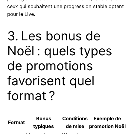
ceux qui souhaitent une progression stable optent
pour le Live.
3. Les bonus de
Noël : quels types
de promotions
favorisent quel
format ?
Bonus
Conditions
Exemple de
Format
typiques
de mise
promotion Noël