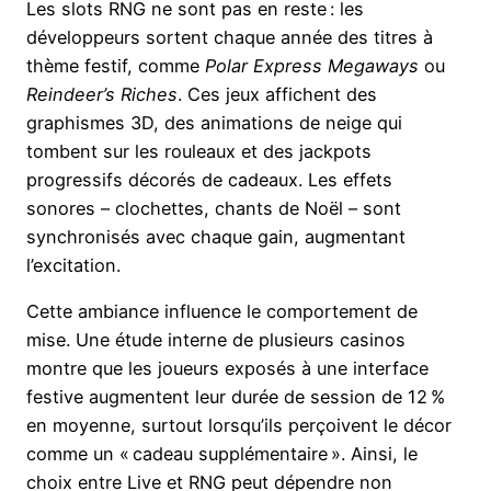
Les slots RNG ne sont pas en reste : les
développeurs sortent chaque année des titres à
thème festif, comme
Polar Express Megaways
ou
Reindeer’s Riches
. Ces jeux affichent des
graphismes 3D, des animations de neige qui
tombent sur les rouleaux et des jackpots
progressifs décorés de cadeaux. Les effets
sonores – clochettes, chants de Noël – sont
synchronisés avec chaque gain, augmentant
l’excitation.
Cette ambiance influence le comportement de
mise. Une étude interne de plusieurs casinos
montre que les joueurs exposés à une interface
festive augmentent leur durée de session de 12 %
en moyenne, surtout lorsqu’ils perçoivent le décor
comme un « cadeau supplémentaire ». Ainsi, le
choix entre Live et RNG peut dépendre non