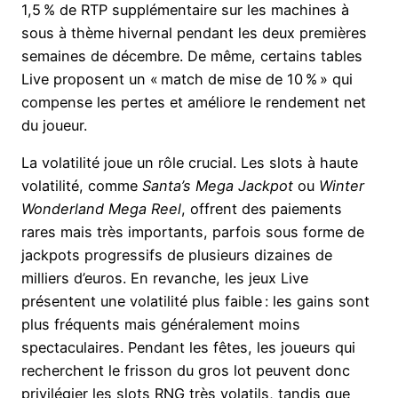
1,5 % de RTP supplémentaire sur les machines à
sous à thème hivernal pendant les deux premières
semaines de décembre. De même, certains tables
Live proposent un « match de mise de 10 % » qui
compense les pertes et améliore le rendement net
du joueur.
La volatilité joue un rôle crucial. Les slots à haute
volatilité, comme
Santa’s Mega Jackpot
ou
Winter
Wonderland Mega Reel
, offrent des paiements
rares mais très importants, parfois sous forme de
jackpots progressifs de plusieurs dizaines de
milliers d’euros. En revanche, les jeux Live
présentent une volatilité plus faible : les gains sont
plus fréquents mais généralement moins
spectaculaires. Pendant les fêtes, les joueurs qui
recherchent le frisson du gros lot peuvent donc
privilégier les slots RNG très volatils, tandis que