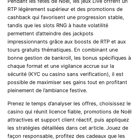
Pendant les fêtes de Noël, les jeux Live offrent un
RTP légèrement supérieur et des promotions de
cashback qui favorisent une progression stable,
tandis que les slots RNG à haute volatilité
permettent d’atteindre des jackpots
impressionnants grâce aux boosts de RTP et aux
tours gratuits thématiques. En combinant une
bonne gestion de bankroll, les bonus spécifiques à
chaque format et une vigilance accrue sur la
sécurité (KYC ou casino sans verification), il est
possible de maximiser ses gains tout en profitant
pleinement de l’ambiance festive.
Prenez le temps d’analyser les offres, choisissez le
casino qui réunit licence fiable, promotions de Noël
attractives et support client réactif, puis appliquez
les stratégies détaillées dans cet article. Jouez de
façon responsable, profitez des cadeaux que les