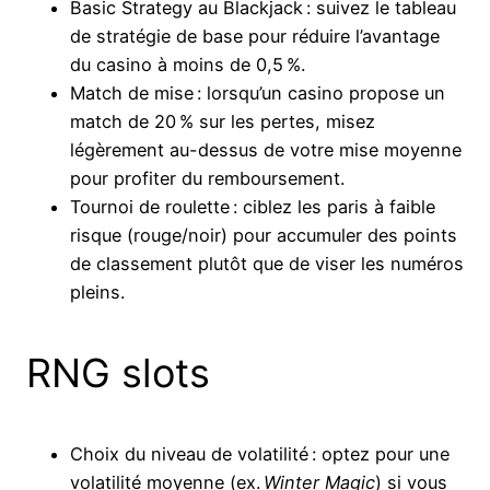
Basic Strategy au Blackjack : suivez le tableau
de stratégie de base pour réduire l’avantage
du casino à moins de 0,5 %.
Match de mise : lorsqu’un casino propose un
match de 20 % sur les pertes, misez
légèrement au-dessus de votre mise moyenne
pour profiter du remboursement.
Tournoi de roulette : ciblez les paris à faible
risque (rouge/noir) pour accumuler des points
de classement plutôt que de viser les numéros
pleins.
RNG slots
Choix du niveau de volatilité : optez pour une
volatilité moyenne (ex.
Winter Magic
) si vous