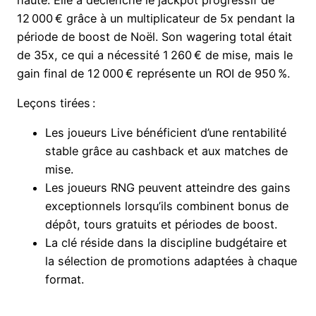
12 000 € grâce à un multiplicateur de 5x pendant la
période de boost de Noël. Son wagering total était
de 35x, ce qui a nécessité 1 260 € de mise, mais le
gain final de 12 000 € représente un ROI de 950 %.
Leçons tirées :
Les joueurs Live bénéficient d’une rentabilité
stable grâce au cashback et aux matches de
mise.
Les joueurs RNG peuvent atteindre des gains
exceptionnels lorsqu’ils combinent bonus de
dépôt, tours gratuits et périodes de boost.
La clé réside dans la discipline budgétaire et
la sélection de promotions adaptées à chaque
format.