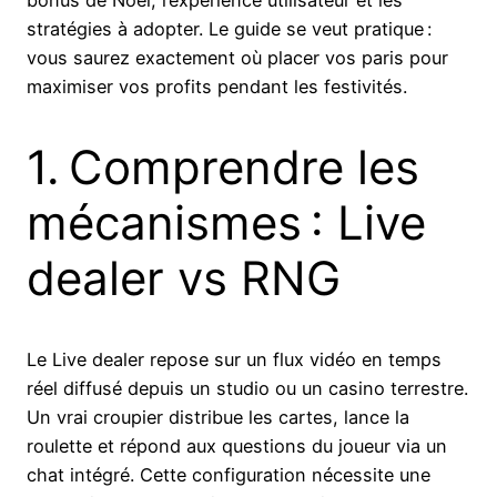
stratégies à adopter. Le guide se veut pratique :
vous saurez exactement où placer vos paris pour
maximiser vos profits pendant les festivités.
1. Comprendre les
mécanismes : Live
dealer vs RNG
Le Live dealer repose sur un flux vidéo en temps
réel diffusé depuis un studio ou un casino terrestre.
Un vrai croupier distribue les cartes, lance la
roulette et répond aux questions du joueur via un
chat intégré. Cette configuration nécessite une