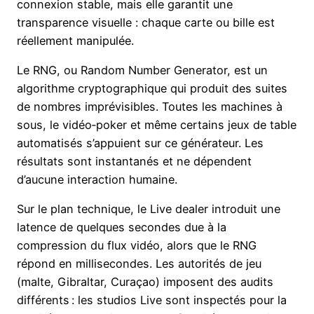
connexion stable, mais elle garantit une
transparence visuelle : chaque carte ou bille est
réellement manipulée.
Le RNG, ou Random Number Generator, est un
algorithme cryptographique qui produit des suites
de nombres imprévisibles. Toutes les machines à
sous, le vidéo‑poker et même certains jeux de table
automatisés s’appuient sur ce générateur. Les
résultats sont instantanés et ne dépendent
d’aucune interaction humaine.
Sur le plan technique, le Live dealer introduit une
latence de quelques secondes due à la
compression du flux vidéo, alors que le RNG
répond en millisecondes. Les autorités de jeu
(malte, Gibraltar, Curaçao) imposent des audits
différents : les studios Live sont inspectés pour la