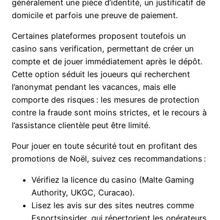
généralement une pièce d’identité, un justificatif de
domicile et parfois une preuve de paiement.
Certaines plateformes proposent toutefois un
casino sans verification, permettant de créer un
compte et de jouer immédiatement après le dépôt.
Cette option séduit les joueurs qui recherchent
l’anonymat pendant les vacances, mais elle
comporte des risques : les mesures de protection
contre la fraude sont moins strictes, et le recours à
l’assistance clientèle peut être limité.
Pour jouer en toute sécurité tout en profitant des
promotions de Noël, suivez ces recommandations :
Vérifiez la licence du casino (Malte Gaming
Authority, UKGC, Curacao).
Lisez les avis sur des sites neutres comme
Esportsinsider, qui répertorient les opérateurs