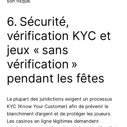
son risque.
6. Sécurité,
vérification KYC et
jeux « sans
vérification »
pendant les fêtes
La plupart des juridictions exigent un processus
KYC (Know Your Customer) afin de prévenir le
blanchiment d’argent et de protéger les joueurs.
Les casinos en ligne légitimes demandent