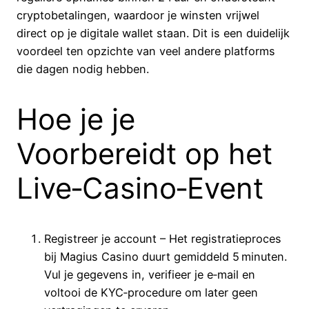
cryptobetalingen, waardoor je winsten vrijwel
direct op je digitale wallet staan. Dit is een duidelijk
voordeel ten opzichte van veel andere platforms
die dagen nodig hebben.
Hoe je je
Voorbereidt op het
Live‑Casino‑Event
Registreer je account – Het registratieproces
bij Magius Casino duurt gemiddeld 5 minuten.
Vul je gegevens in, verifieer je e‑mail en
voltooi de KYC‑procedure om later geen