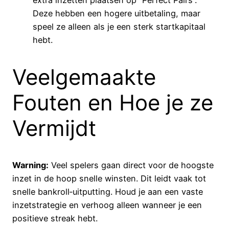
Deze hebben een hogere uitbetaling, maar
speel ze alleen als je een sterk startkapitaal
hebt.
Veelgemaakte
Fouten en Hoe je ze
Vermijdt
Warning:
Veel spelers gaan direct voor de hoogste
inzet in de hoop snelle winsten. Dit leidt vaak tot
snelle bankroll‑uitputting. Houd je aan een vaste
inzetstrategie en verhoog alleen wanneer je een
positieve streak hebt.