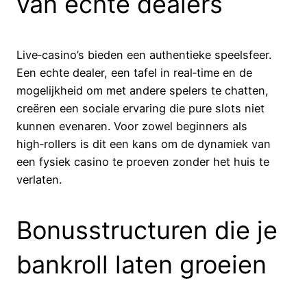
van echte dealers
Live‑casino’s bieden een authentieke speelsfeer.
Een echte dealer, een tafel in real‑time en de
mogelijkheid om met andere spelers te chatten,
creëren een sociale ervaring die pure slots niet
kunnen evenaren. Voor zowel beginners als
high‑rollers is dit een kans om de dynamiek van
een fysiek casino te proeven zonder het huis te
verlaten.
Bonusstructuren die je
bankroll laten groeien