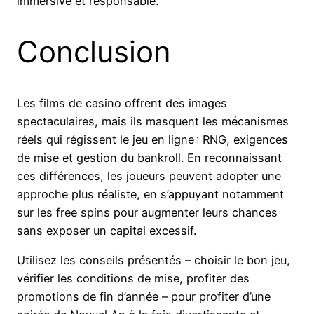
immersive et responsable.
Conclusion
Les films de casino offrent des images
spectaculaires, mais ils masquent les mécanismes
réels qui régissent le jeu en ligne : RNG, exigences
de mise et gestion du bankroll. En reconnaissant
ces différences, les joueurs peuvent adopter une
approche plus réaliste, en s’appuyant notamment
sur les free spins pour augmenter leurs chances
sans exposer un capital excessif.
Utilisez les conseils présentés – choisir le bon jeu,
vérifier les conditions de mise, profiter des
promotions de fin d’année – pour profiter d’une