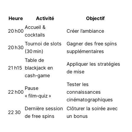
Heure
Activité
Objectif
Accueil &
20 h00
Créer l’ambiance
cocktails
Tournoi de slots
Gagner des free spins
20 h30
(30 min)
supplémentaires
Table de
Appliquer les stratégies
21 h15
blackjack en
de mise
cash‑game
Tester les
Pause
22 h00
connaissances
« film‑quiz »
cinématographiques
Dernière session
Clôturer la soirée avec
22 30
de free spins
un bonus