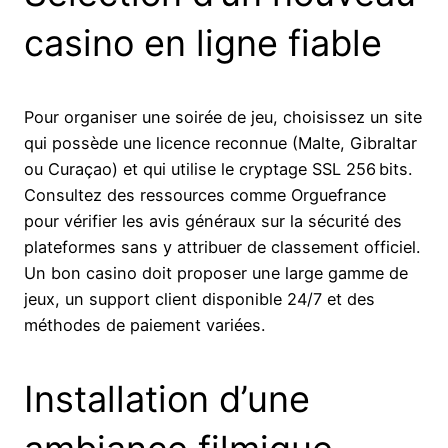
casino en ligne fiable
Pour organiser une soirée de jeu, choisissez un site
qui possède une licence reconnue (Malte, Gibraltar
ou Curaçao) et qui utilise le cryptage SSL 256 bits.
Consultez des ressources comme Orguefrance
pour vérifier les avis généraux sur la sécurité des
plateformes sans y attribuer de classement officiel.
Un bon casino doit proposer une large gamme de
jeux, un support client disponible 24/7 et des
méthodes de paiement variées.
Installation d’une