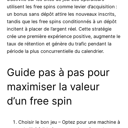
utilisent les free spins comme levier d’acquisition :
un bonus sans dépôt attire les nouveaux inscrits,
tandis que les free spins conditionnés à un dépôt
incitent à placer de l’argent réel. Cette stratégie
crée une première expérience positive, augmente le
taux de rétention et génère du trafic pendant la
période la plus concurrentielle du calendrier.
Guide pas à pas pour
maximiser la valeur
d’un free spin
Choisir le bon jeu – Optez pour une machine à