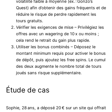
volatilité faible à moyenne (ex. : Gonzo’s
Quest) afin d’obtenir des gains fréquents et de
réduire le risque de perdre rapidement les
tours gratuits.
Vérifier les exigences de mise – Privilégiez les
offres avec un wagering de 10 x ou moins ;
cela rend le retrait du gain plus rapide.
Utiliser les bonus combinés – Déposez le
montant minimum requis pour activer le bonus
de dépôt, puis ajoutez les free spins. Le cumul
des deux augmente le nombre total de tours
joués sans risque supplémentaire.
Étude de cas
Sophie, 28 ans, a déposé 20 € sur un site qui offrait