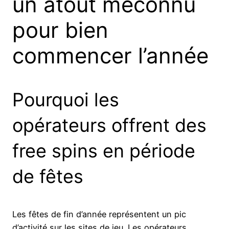
un atout méconnu
pour bien
commencer l’année
Pourquoi les
opérateurs offrent des
free spins en période
de fêtes
Les fêtes de fin d’année représentent un pic
d’activité sur les sites de jeu. Les opérateurs