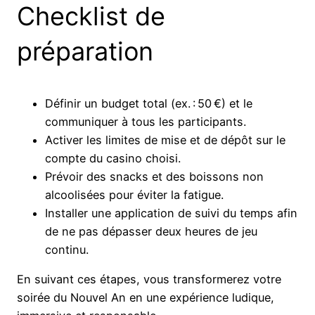
Checklist de
préparation
Définir un budget total (ex. : 50 €) et le
communiquer à tous les participants.
Activer les limites de mise et de dépôt sur le
compte du casino choisi.
Prévoir des snacks et des boissons non
alcoolisées pour éviter la fatigue.
Installer une application de suivi du temps afin
de ne pas dépasser deux heures de jeu
continu.
En suivant ces étapes, vous transformerez votre
soirée du Nouvel An en une expérience ludique,