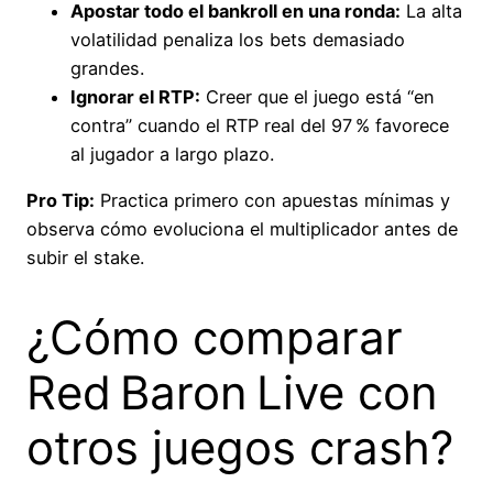
Apostar todo el bankroll en una ronda:
La alta
volatilidad penaliza los bets demasiado
grandes.
Ignorar el RTP:
Creer que el juego está “en
contra” cuando el RTP real del 97 % favorece
al jugador a largo plazo.
Pro Tip:
Practica primero con apuestas mínimas y
observa cómo evoluciona el multiplicador antes de
subir el stake.
¿Cómo comparar
Red Baron Live con
otros juegos crash?