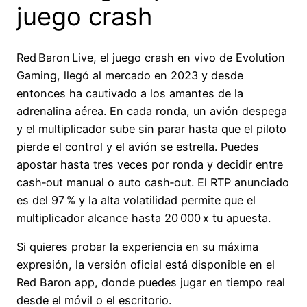
juego crash
Red Baron Live, el juego crash en vivo de Evolution
Gaming, llegó al mercado en 2023 y desde
entonces ha cautivado a los amantes de la
adrenalina aérea. En cada ronda, un avión despega
y el multiplicador sube sin parar hasta que el piloto
pierde el control y el avión se estrella. Puedes
apostar hasta tres veces por ronda y decidir entre
cash‑out manual o auto cash‑out. El RTP anunciado
es del 97 % y la alta volatilidad permite que el
multiplicador alcance hasta 20 000 x tu apuesta.
Si quieres probar la experiencia en su máxima
expresión, la versión oficial está disponible en el
Red Baron app, donde puedes jugar en tiempo real
desde el móvil o el escritorio.