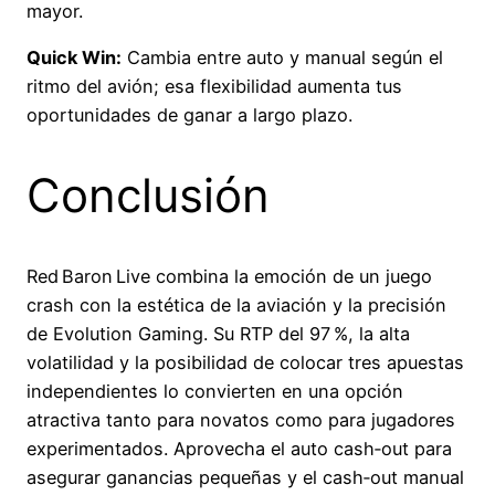
mayor.
Quick Win:
Cambia entre auto y manual según el
ritmo del avión; esa flexibilidad aumenta tus
oportunidades de ganar a largo plazo.
Conclusión
Red Baron Live combina la emoción de un juego
crash con la estética de la aviación y la precisión
de Evolution Gaming. Su RTP del 97 %, la alta
volatilidad y la posibilidad de colocar tres apuestas
independientes lo convierten en una opción
atractiva tanto para novatos como para jugadores
experimentados. Aprovecha el auto cash‑out para
asegurar ganancias pequeñas y el cash‑out manual