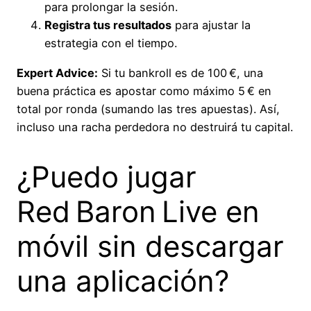
para prolongar la sesión.
Registra tus resultados
para ajustar la
estrategia con el tiempo.
Expert Advice:
Si tu bankroll es de 100 €, una
buena práctica es apostar como máximo 5 € en
total por ronda (sumando las tres apuestas). Así,
incluso una racha perdedora no destruirá tu capital.
¿Puedo jugar
Red Baron Live en
móvil sin descargar
una aplicación?