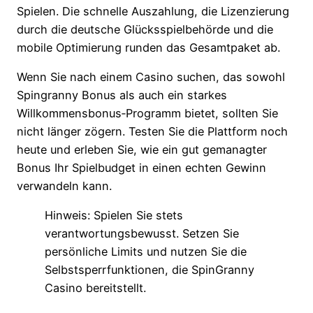
Spielen. Die schnelle Auszahlung, die Lizenzierung
durch die deutsche Glücksspielbehörde und die
mobile Optimierung runden das Gesamtpaket ab.
Wenn Sie nach einem Casino suchen, das sowohl
Spingranny Bonus als auch ein starkes
Willkommensbonus‑Programm bietet, sollten Sie
nicht länger zögern. Testen Sie die Plattform noch
heute und erleben Sie, wie ein gut gemanagter
Bonus Ihr Spielbudget in einen echten Gewinn
verwandeln kann.
Hinweis: Spielen Sie stets
verantwortungsbewusst. Setzen Sie
persönliche Limits und nutzen Sie die
Selbstsperrfunktionen, die SpinGranny
Casino bereitstellt.