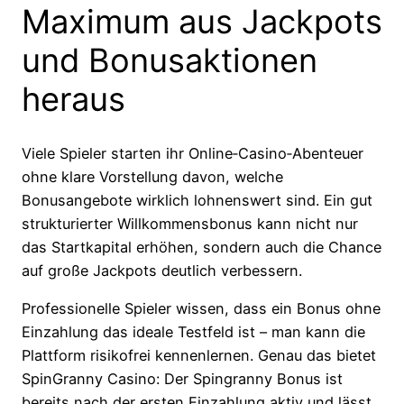
Maximum aus Jackpots
und Bonusaktionen
heraus
Viele Spieler starten ihr Online‑Casino‑Abenteuer
ohne klare Vorstellung davon, welche
Bonusangebote wirklich lohnenswert sind. Ein gut
strukturierter Willkommensbonus kann nicht nur
das Startkapital erhöhen, sondern auch die Chance
auf große Jackpots deutlich verbessern.
Professionelle Spieler wissen, dass ein Bonus ohne
Einzahlung das ideale Testfeld ist – man kann die
Plattform risikofrei kennenlernen. Genau das bietet
SpinGranny Casino: Der Spingranny Bonus ist
bereits nach der ersten Einzahlung aktiv und lässt