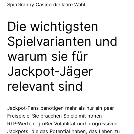
SpinGranny Casino die klare Wahl.
Die wichtigsten
Spielvarianten und
warum sie für
Jackpot‑Jäger
relevant sind
Jackpot‑Fans benötigen mehr als nur ein paar
Freispiele. Sie brauchen Spiele mit hohen
RTP‑Werten, großer Volatilität und progressiven
Jackpots, die das Potential haben, das Leben zu