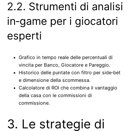
2.2. Strumenti di analisi
in‑game per i giocatori
esperti
Grafico in tempo reale delle percentuali di
vincita per Banco, Giocatore e Pareggio.
Historico delle puntate con filtro per side‑bet
e dimensione della scommessa.
Calcolatore di ROI che combina il vantaggio
della casa con le commissioni di
commissione.
3. Le strategie di