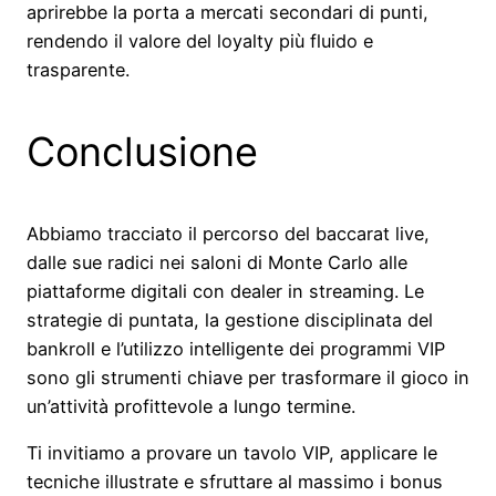
aprirebbe la porta a mercati secondari di punti,
rendendo il valore del loyalty più fluido e
trasparente.
Conclusione
Abbiamo tracciato il percorso del baccarat live,
dalle sue radici nei saloni di Monte Carlo alle
piattaforme digitali con dealer in streaming. Le
strategie di puntata, la gestione disciplinata del
bankroll e l’utilizzo intelligente dei programmi VIP
sono gli strumenti chiave per trasformare il gioco in
un’attività profittevole a lungo termine.
Ti invitiamo a provare un tavolo VIP, applicare le
tecniche illustrate e sfruttare al massimo i bonus