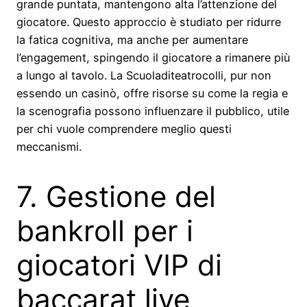
grande puntata, mantengono alta l’attenzione del
giocatore. Questo approccio è studiato per ridurre
la fatica cognitiva, ma anche per aumentare
l’engagement, spingendo il giocatore a rimanere più
a lungo al tavolo. La Scuoladiteatrocolli, pur non
essendo un casinò, offre risorse su come la regia e
la scenografia possono influenzare il pubblico, utile
per chi vuole comprendere meglio questi
meccanismi.
7. Gestione del
bankroll per i
giocatori VIP di
baccarat live