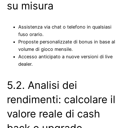
su misura
Assistenza via chat o telefono in qualsiasi
fuso orario.
Proposte personalizzate di bonus in base al
volume di gioco mensile.
Accesso anticipato a nuove versioni di live
dealer.
5.2. Analisi dei
rendimenti: calcolare il
valore reale di cash