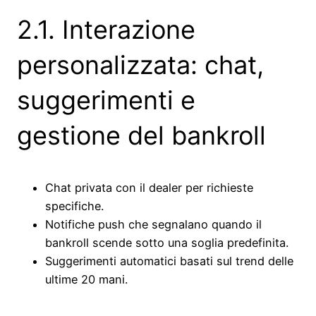
2.1. Interazione
personalizzata: chat,
suggerimenti e
gestione del bankroll
Chat privata con il dealer per richieste
specifiche.
Notifiche push che segnalano quando il
bankroll scende sotto una soglia predefinita.
Suggerimenti automatici basati sul trend delle
ultime 20 mani.