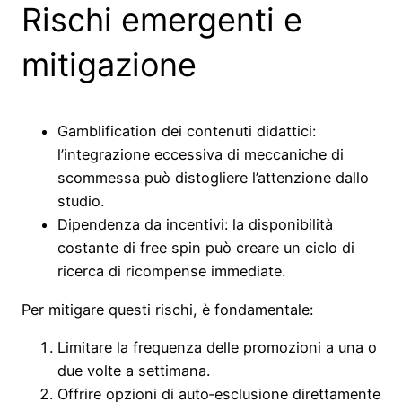
Rischi emergenti e
mitigazione
Gamblification dei contenuti didattici:
l’integrazione eccessiva di meccaniche di
scommessa può distogliere l’attenzione dallo
studio.
Dipendenza da incentivi: la disponibilità
costante di free spin può creare un ciclo di
ricerca di ricompense immediate.
Per mitigare questi rischi, è fondamentale:
Limitare la frequenza delle promozioni a una o
due volte a settimana.
Offrire opzioni di auto‑esclusione direttamente