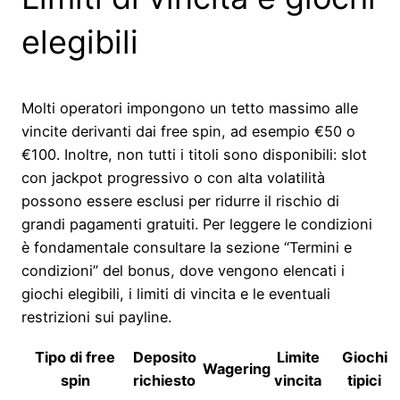
elegibili
Molti operatori impongono un tetto massimo alle
vincite derivanti dai free spin, ad esempio €50 o
€100. Inoltre, non tutti i titoli sono disponibili: slot
con jackpot progressivo o con alta volatilità
possono essere esclusi per ridurre il rischio di
grandi pagamenti gratuiti. Per leggere le condizioni
è fondamentale consultare la sezione “Termini e
condizioni” del bonus, dove vengono elencati i
giochi elegibili, i limiti di vincita e le eventuali
restrizioni sui payline.
Tipo di free
Deposito
Limite
Giochi
Wagering
spin
richiesto
vincita
tipici