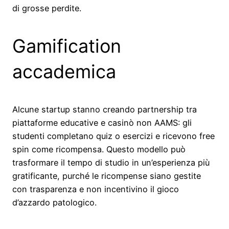
di grosse perdite.
Gamification
accademica
Alcune startup stanno creando partnership tra
piattaforme educative e casinò non AAMS: gli
studenti completano quiz o esercizi e ricevono free
spin come ricompensa. Questo modello può
trasformare il tempo di studio in un’esperienza più
gratificante, purché le ricompense siano gestite
con trasparenza e non incentivino il gioco
d’azzardo patologico.