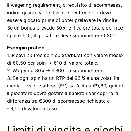
Il wagering requirement, o requisito di scommessa,
indica quante volte il valore dei free spin deve
essere giocato prima di poter prelevare le vincite.
Se un bonus prevede 30 x, e il valore totale dei free
spin è €10, il giocatore deve scommettere €300.
Esempio pratico
:
1. Ricevi 20 free spin su
Starburst
con valore medio
di €0,50 per spin → €10 di valore totale.
2. Wagering 30 x → €300 da scommettere.
3. Se ogni spin ha un RTP del 96 % e una volatilità
media, il valore atteso (EV) sarà circa €9,60, quindi
il giocatore dovrà gestire il bankroll per coprire la
differenza tra €300 di scommesse richieste e
€9,60 di valore atteso.
Limiti di vincita e giochi