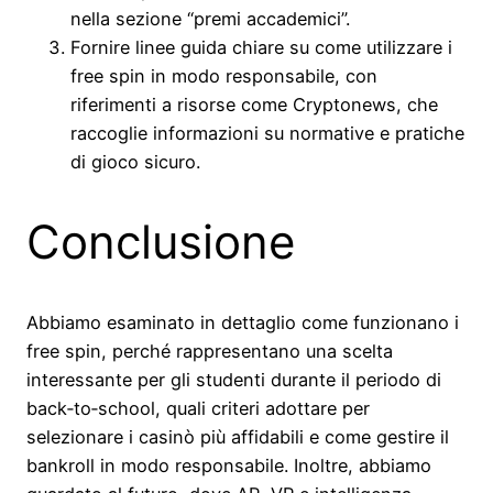
nella sezione “premi accademici”.
Fornire linee guida chiare su come utilizzare i
free spin in modo responsabile, con
riferimenti a risorse come Cryptonews, che
raccoglie informazioni su normative e pratiche
di gioco sicuro.
Conclusione
Abbiamo esaminato in dettaglio come funzionano i
free spin, perché rappresentano una scelta
interessante per gli studenti durante il periodo di
back‑to‑school, quali criteri adottare per
selezionare i casinò più affidabili e come gestire il
bankroll in modo responsabile. Inoltre, abbiamo