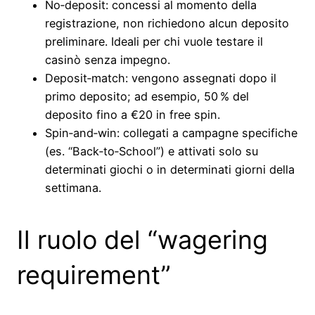
No‑deposit: concessi al momento della
registrazione, non richiedono alcun deposito
preliminare. Ideali per chi vuole testare il
casinò senza impegno.
Deposit‑match: vengono assegnati dopo il
primo deposito; ad esempio, 50 % del
deposito fino a €20 in free spin.
Spin‑and‑win: collegati a campagne specifiche
(es. “Back‑to‑School”) e attivati solo su
determinati giochi o in determinati giorni della
settimana.
Il ruolo del “wagering
requirement”