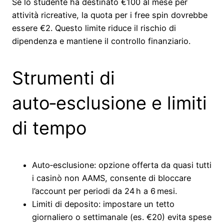
Se lo studente ha destinato €100 al mese per
attività ricreative, la quota per i free spin dovrebbe
essere €2. Questo limite riduce il rischio di
dipendenza e mantiene il controllo finanziario.
Strumenti di
auto‑esclusione e limiti
di tempo
Auto‑esclusione: opzione offerta da quasi tutti
i casinò non AAMS, consente di bloccare
l’account per periodi da 24 h a 6 mesi.
Limiti di deposito: impostare un tetto
giornaliero o settimanale (es. €20) evita spese