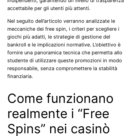
indipendenti, garantendo un livello di trasparenza
accettabile per gli utenti più attenti.
Nel seguito dell’articolo verranno analizzate le
meccaniche dei free spin, i criteri per scegliere i
giochi più adatti, le strategie di gestione del
bankroll e le implicazioni normative. L’obiettivo è
fornire una panoramica tecnica che permetta allo
studente di utilizzare queste promozioni in modo
responsabile, senza compromettere la stabilità
finanziaria.
Come funzionano
realmente i “Free
Spins” nei casinò