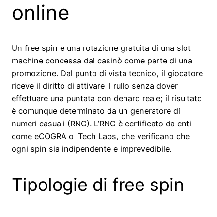
online
Un free spin è una rotazione gratuita di una slot
machine concessa dal casinò come parte di una
promozione. Dal punto di vista tecnico, il giocatore
riceve il diritto di attivare il rullo senza dover
effettuare una puntata con denaro reale; il risultato
è comunque determinato da un generatore di
numeri casuali (RNG). L’RNG è certificato da enti
come eCOGRA o iTech Labs, che verificano che
ogni spin sia indipendente e imprevedibile.
Tipologie di free spin