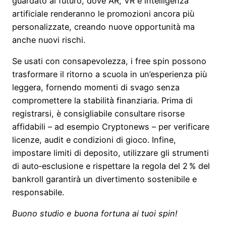
guardato al futuro, dove AR, VR e intelligenza
artificiale renderanno le promozioni ancora più
personalizzate, creando nuove opportunità ma
anche nuovi rischi.
Se usati con consapevolezza, i free spin possono
trasformare il ritorno a scuola in un’esperienza più
leggera, fornendo momenti di svago senza
compromettere la stabilità finanziaria. Prima di
registrarsi, è consigliabile consultare risorse
affidabili – ad esempio Cryptonews – per verificare
licenze, audit e condizioni di gioco. Infine,
impostare limiti di deposito, utilizzare gli strumenti
di auto‑esclusione e rispettare la regola del 2 % del
bankroll garantirà un divertimento sostenibile e
responsabile.
Buono studio e buona fortuna ai tuoi spin!