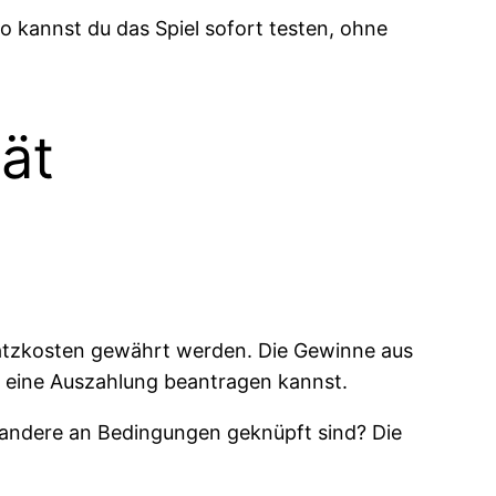
 kannst du das Spiel sofort testen, ohne
ät
nsatzkosten gewährt werden. Die Gewinne aus
u eine Auszahlung beantragen kannst.
 andere an Bedingungen geknüpft sind? Die