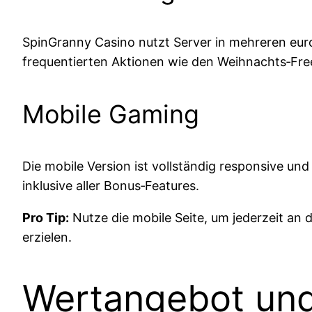
SpinGranny Casino nutzt Server in mehreren eur
frequentierten Aktionen wie den Weihnachts‑Free
Mobile Gaming
Die mobile Version ist vollständig responsive un
inklusive aller Bonus‑Features.
Pro Tip:
Nutze die mobile Seite, um jederzeit an
erzielen.
Wertangebot und