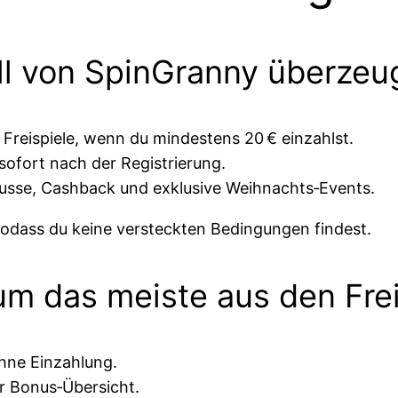
l von SpinGranny überzeu
Freispiele, wenn du mindestens 20 € einzahlst.
sofort nach der Registrierung.
usse, Cashback und exklusive Weihnachts‑Events.
 sodass du keine versteckten Bedingungen findest.
, um das meiste aus den Fre
ohne Einzahlung.
er Bonus‑Übersicht.