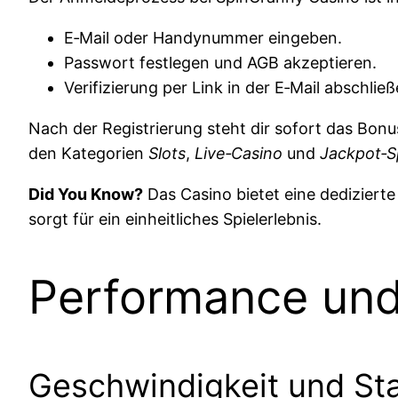
E‑Mail oder Handynummer eingeben.
Passwort festlegen und AGB akzeptieren.
Verifizierung per Link in der E‑Mail abschließ
Nach der Registrierung steht dir sofort das Bon
den Kategorien
Slots
,
Live‑Casino
und
Jackpot‑S
Did You Know?
Das Casino bietet eine dedizierte 
sorgt für ein einheitliches Spielerlebnis.
Performance und 
Geschwindigkeit und Stab