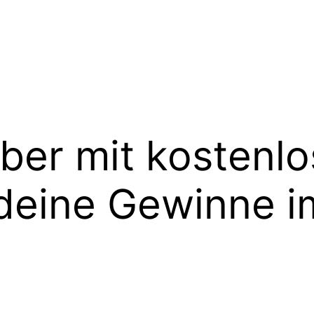
er mit kostenlo
 deine Gewinne 