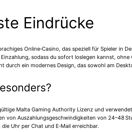
ste Eindrücke
achiges Online‑Casino, das speziell für Spieler in D
nzahlung, sodass du sofort loslegen kannst, ohne Ge
ht durch ein modernes Design, das sowohl am Desktop
besonders?
e gültige Malta Gaming Authority Lizenz und verwend
hten von Auszahlungsgeschwindigkeiten von 24–48 St
 die Uhr per Chat und E‑Mail erreichbar.