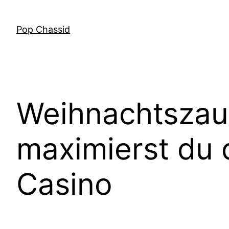
Skip
to
Pop Chassid
content
Weihnachtszaub
maximierst du
Casino