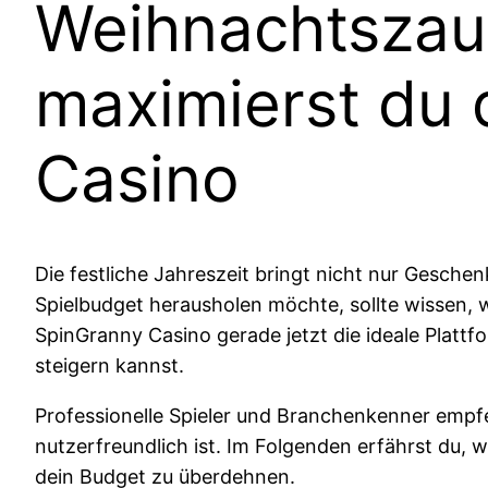
Weihnachtszaub
maximierst du
Casino
Die festliche Jahreszeit bringt nicht nur Gesch
Spielbudget herausholen möchte, sollte wissen, w
SpinGranny Casino gerade jetzt die ideale Plattf
steigern kannst.
Professionelle Spieler und Branchenkenner empf
nutzerfreundlich ist. Im Folgenden erfährst du,
dein Budget zu überdehnen.